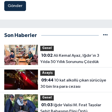
Gönder
Son Haberler
Genel
10:02
Ali Kemal Ayaz, Iğdır’ın 3
Yılda 50 Yıllık Sorununu Çözdük
Asayiş
09:44
10 kat alkollü çıkan sürücüye
30 bin lira para cezası
Genel
01:03
Iğdır Valisi M. Fırat Taşolar
Şehit Babasının Elini Öptü