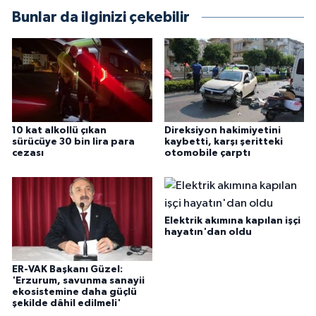
Bunlar da ilginizi çekebilir
10 kat alkollü çıkan
Direksiyon hakimiyetini
sürücüye 30 bin lira para
kaybetti, karşı şeritteki
cezası
otomobile çarptı
Elektrik akımına kapılan işçi
hayatın'dan oldu
ER-VAK Başkanı Güzel:
'Erzurum, savunma sanayii
ekosistemine daha güçlü
şekilde dâhil edilmeli'