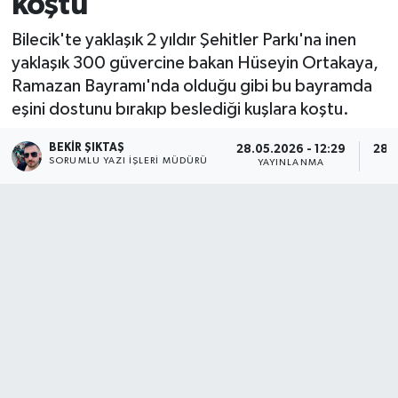
koştu
Bilecik'te yaklaşık 2 yıldır Şehitler Parkı'na inen
yaklaşık 300 güvercine bakan Hüseyin Ortakaya,
Ramazan Bayramı'nda olduğu gibi bu bayramda
eşini dostunu bırakıp beslediği kuşlara koştu.
BEKIR ŞIKTAŞ
28.05.2026 - 12:29
28.0
SORUMLU YAZI İŞLERI MÜDÜRÜ
YAYINLANMA