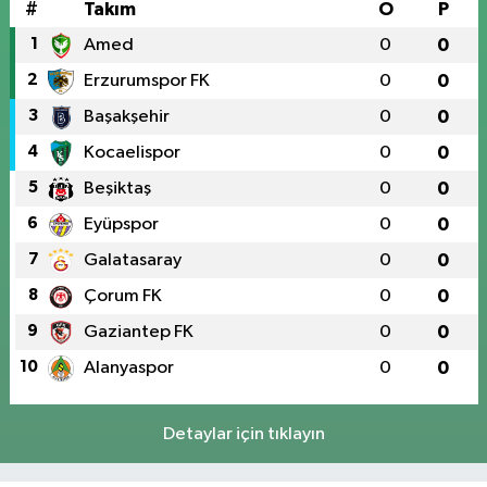
#
Takım
O
P
1
Amed
0
0
2
Erzurumspor FK
0
0
3
Başakşehir
0
0
4
Kocaelispor
0
0
5
Beşiktaş
0
0
6
Eyüpspor
0
0
7
Galatasaray
0
0
8
Çorum FK
0
0
9
Gaziantep FK
0
0
10
Alanyaspor
0
0
Detaylar için tıklayın