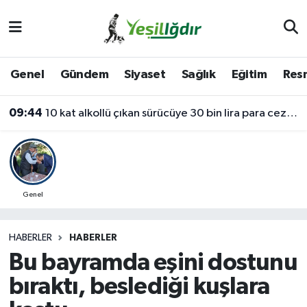
Iğdır Nöbetçi Eczaneler
Genel
Gündem
Siyaset
Sağlık
Eğitim
Resm
Iğdır Hava Durumu
09:44
10 kat alkollü çıkan sürücüye 30 bin lira para cezası
İğdir Namaz Vakitleri
Iğdır Trafik Yoğunluk Haritası
Süper Lig Puan Durumu ve Fikstür
Genel
Tüm Manşetler
HABERLER
HABERLER
Bu bayramda eşini dostunu
Son Dakika Haberleri
bıraktı, beslediği kuşlara
Haber Arşivi