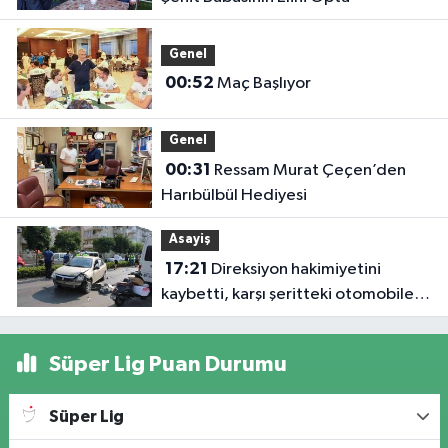
Genel
00:52
Maç Başlıyor
Genel
00:31
Ressam Murat Çeçen’den
Harıbülbül Hediyesi
Asayiş
17:21
Direksiyon hakimiyetini
kaybetti, karşı şeritteki otomobile
çarptı
Süper Lig Puan Durumu
Süper Lig