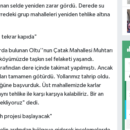
şanan selde yeniden zarar gördü. Derede su
vredeki grup mahalleleri yeniden tehlike altına
 tekrar kapıda"
rda bulunan Oltu''nun Çatak Mahallesi Muhtarı
köyümüzde taşkın sel felaketi yaşandı.
arafından dere içinde takimat yapılmıştı. Ancak
aları tamamen götürdü. Yollarımız tahrip oldu.
üğüne başvurduk. Üst mahallemizde karlar
tehlike ile karşı karşıya kalabiliriz. Bir an
bekliyoruz" dedi.
h projesi başlayacak"