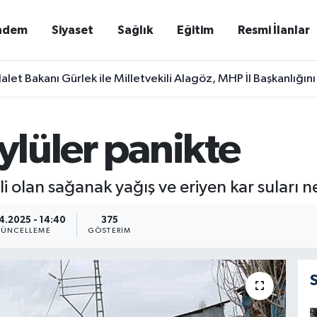
ndem
Siyaset
Sağlık
Eğitim
Resmi İlanlar
alet Bakanı Gürlek ile Milletvekili Alagöz, MHP İl Başkanlığını
öylüler panikte
li olan sağanak yağış ve eriyen kar suları 
4.2025 - 14:40
375
ÜNCELLEME
GÖSTERIM