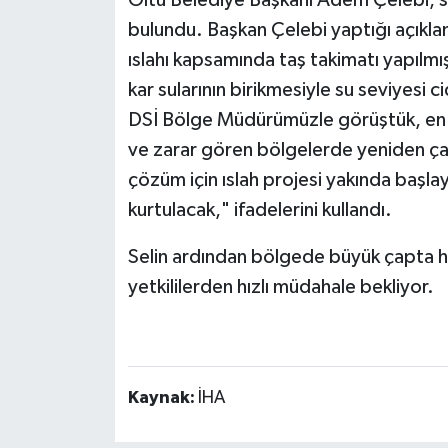
Oltu Belediye Başkanı Adem Çelebi, s
bulundu. Başkan Çelebi yaptığı açıkl
ıslahı kapsamında taş takimatı yapılm
kar sularının birikmesiyle su seviyesi c
DSİ Bölge Müdürümüzle görüştük, en k
ve zarar gören bölgelerde yeniden çalı
çözüm için ıslah projesi yakında başlay
kurtulacak," ifadelerini kullandı.
Selin ardından bölgede büyük çapta ha
yetkililerden hızlı müdahale bekliyor.
Kaynak:
İHA