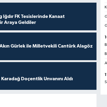
K
 Iğdır FK Tesislerinde Kanaat
G
ir Araya Geldiler
G
1
B
Akın Gürlek ile Milletvekili Cantürk Alagöz
B
A
1
t Karadağ Doçentlik Unvanını Aldı
S