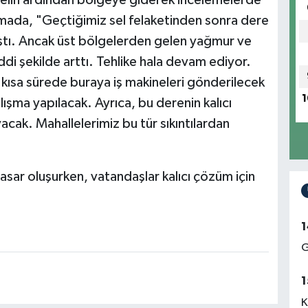
elin ardından bölgeye giderek incelemelerde
amada, "Geçtiğimiz sel felaketinden sonra dere
ıştı. Ancak üst bölgelerden gelen yağmur ve
iddi şekilde arttı. Tehlike hala devam ediyor.
ısa sürede buraya iş makineleri gönderilecek
1
şma yapılacak. Ayrıca, bu derenin kalıcı
acak. Mahallelerimiz bu tür sıkıntılardan
sar oluşurken, vatandaşlar kalıcı çözüm için
1
G
1
K