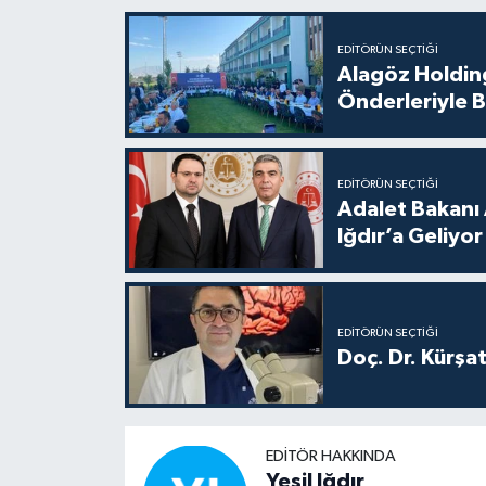
EDITÖRÜN SEÇTIĞI
Alagöz Holding
Önderleriyle B
EDITÖRÜN SEÇTIĞI
Adalet Bakanı 
Iğdır’a Geliyor
EDITÖRÜN SEÇTIĞI
Doç. Dr. Kürşa
EDITÖR HAKKINDA
Yeşil Iğdır