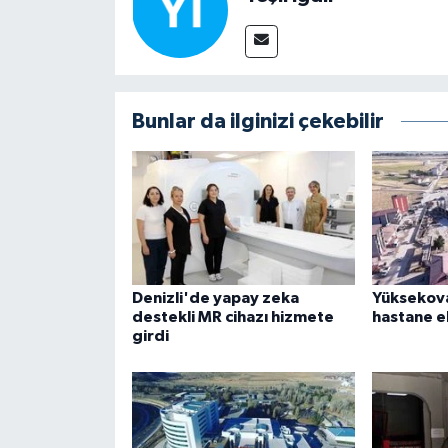
Bunlar da ilginizi çekebilir
Denizli'de yapay zeka
Yüksekova
destekli MR cihazı hizmete
hastane ek
girdi