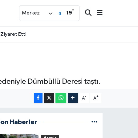
°
19
Merkez
 Ziyaret Etti
nedeniyle Dümbüllü Deresi taştı.
-
+
A
A
Son Haberler