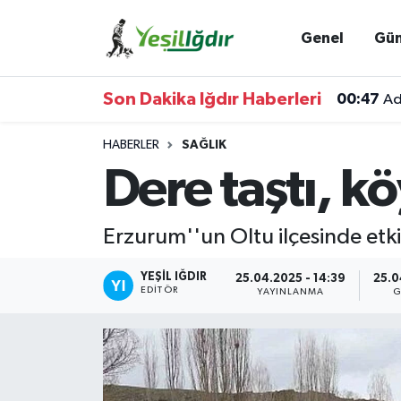
Genel
Gü
Iğdır Nöbetçi Eczaneler
Son Dakika Iğdır Haberleri
00:47
Ad
Iğdır Hava Durumu
HABERLER
SAĞLIK
İğdir Namaz Vakitleri
Dere taştı, k
Iğdır Trafik Yoğunluk Haritası
Erzurum''un Oltu ilçesinde etki
Süper Lig Puan Durumu ve Fikstür
YEŞIL IĞDIR
25.04.2025 - 14:39
25.0
EDITÖR
YAYINLANMA
G
Tüm Manşetler
Son Dakika Haberleri
Haber Arşivi