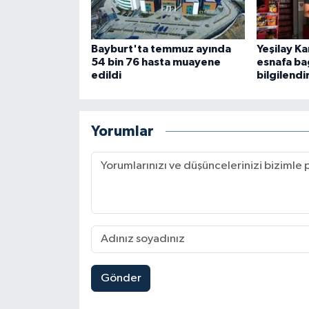
Bayburt'ta temmuz ayında
Yeşilay K
54 bin 76 hasta muayene
esnafa ba
edildi
bilgilendi
Yorumlar
Gönder