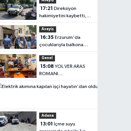
Asayiş
17:21
Direksiyon
hakimiyetini kaybetti,
karşı şeritteki otomobile
Asayiş
çarptı
16:35
Erzurum'da
çocuklarıyla balkona
çıkan uzaklaştırma
Genel
kararlı koca ikna edildi
15:08
YOL VER ARAS
ROMANI
OKUYUCUSUYLA
Haberler
BULUŞTU
13:04
Elektrik
akımına
Adana
kapılan işçi
13:01
İçme suyu
hayatın'dan