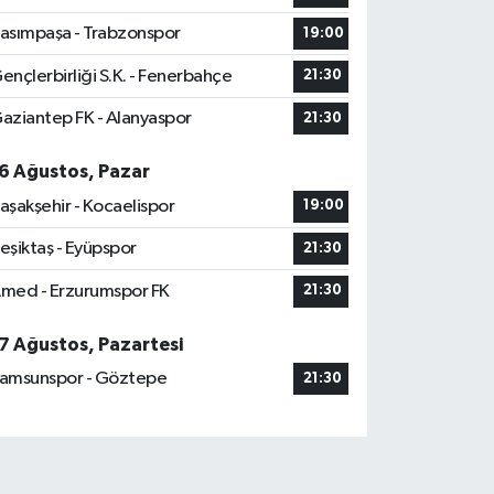
asımpaşa - Trabzonspor
19:00
ençlerbirliği S.K. - Fenerbahçe
21:30
aziantep FK - Alanyaspor
21:30
6 Ağustos, Pazar
aşakşehir - Kocaelispor
19:00
eşiktaş - Eyüpspor
21:30
med - Erzurumspor FK
21:30
7 Ağustos, Pazartesi
amsunspor - Göztepe
21:30