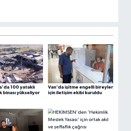
'da 100 yataklı
Van'da işitme engelli bireyler
 binası yükseliyor
için iletişim ekibi kuruldu