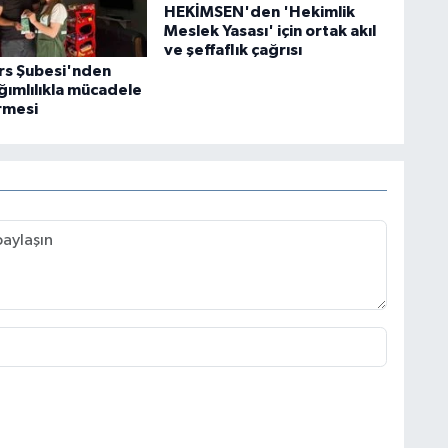
HEKİMSEN'den 'Hekimlik
Meslek Yasası' için ortak akıl
ve şeffaflık çağrısı
ars Şubesi'nden
ğımlılıkla mücadele
rmesi