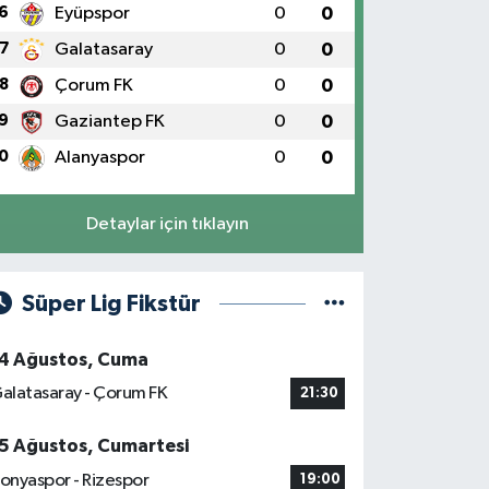
6
Eyüpspor
0
0
7
Galatasaray
0
0
8
Çorum FK
0
0
9
Gaziantep FK
0
0
0
Alanyaspor
0
0
Detaylar için tıklayın
Süper Lig Fikstür
4 Ağustos, Cuma
alatasaray - Çorum FK
21:30
5 Ağustos, Cumartesi
onyaspor - Rizespor
19:00