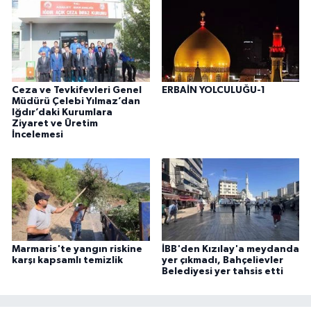
Ceza ve Tevkifevleri Genel
ERBAİN YOLCULUĞU-1
Müdürü Çelebi Yılmaz’dan
Iğdır’daki Kurumlara
Ziyaret ve Üretim
İncelemesi
Marmaris'te yangın riskine
İBB'den Kızılay'a meydanda
karşı kapsamlı temizlik
yer çıkmadı, Bahçelievler
Belediyesi yer tahsis etti