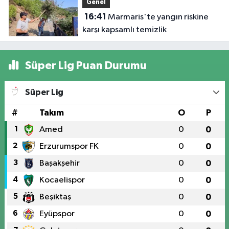
Genel
duygulandırdı
16:41
Marmaris'te yangın riskine
karşı kapsamlı temizlik
Süper Lig Puan Durumu
Süper Lig
#
Takım
O
P
1
Amed
0
0
2
Erzurumspor FK
0
0
3
Başakşehir
0
0
4
Kocaelispor
0
0
5
Beşiktaş
0
0
6
Eyüpspor
0
0