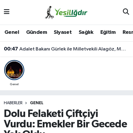
Iğdır Nöbetçi Eczaneler
Genel
Gündem
Siyaset
Sağlık
Eğitim
Resm
Iğdır Hava Durumu
00:47
Adalet Bakanı Gürlek ile Milletvekili Alagöz, MHP İl Başkanlığını Ziyaret Etti
İğdir Namaz Vakitleri
Iğdır Trafik Yoğunluk Haritası
Süper Lig Puan Durumu ve Fikstür
Genel
Tüm Manşetler
HABERLER
GENEL
Dolu Felaketi Çiftçiyi
Son Dakika Haberleri
Vurdu: Emekler Bir Gecede
Haber Arşivi