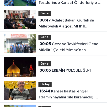
Tesislerinde Kanaat Önderleriyle Bir
Araya Geldiler
Genel
00:47
Adalet Bakanı Gürlek ile
Milletvekili Alagöz, MHP İl
Başkanlığını Ziyaret Etti
Genel
00:05
Ceza ve Tevkifevleri Genel
Müdürü Çelebi Yılmaz’dan
Iğdır’daki Kurumlara Ziyaret ve
Üretim İncelemesi
Genel
00:05
ERBAİN YOLCULUĞU-1
Hatay
16:44
Kanser hastası engelli
adamın hayalini bile kuramadığı
evine kavuşunca döktüğü gözyaşı