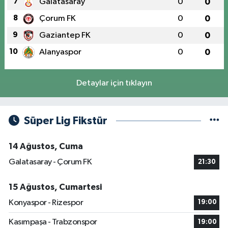
7
Galatasaray
0
0
8
Çorum FK
0
0
9
Gaziantep FK
0
0
10
Alanyaspor
0
0
Detaylar için tıklayın
Süper Lig Fikstür
14 Ağustos, Cuma
Galatasaray - Çorum FK
21:30
15 Ağustos, Cumartesi
Konyaspor - Rizespor
19:00
Kasımpaşa - Trabzonspor
19:00