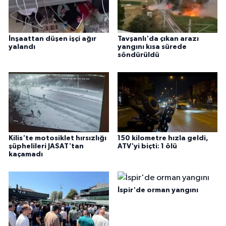
İnşaattan düşen işçi ağır
Tavşanlı'da çıkan arazı
yalandı
yangını kısa sürede
söndürüldü
Kilis'te motosiklet hırsızlığı
150 kilometre hızla geldi,
şüphelileri JASAT'tan
ATV'yi biçti: 1 ölü
kaçamadı
İspir'de orman yangını