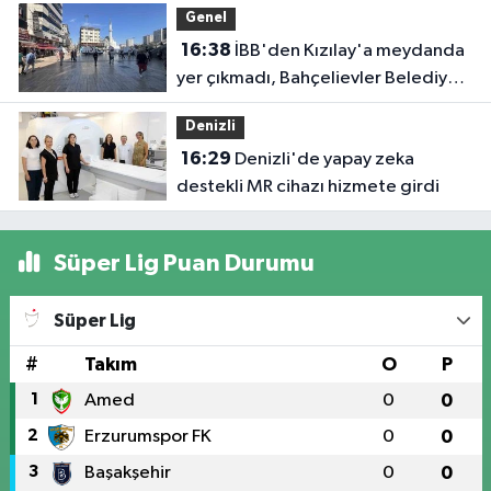
Genel
16:38
İBB'den Kızılay'a meydanda
yer çıkmadı, Bahçelievler Belediyesi
yer tahsis etti
Denizli
16:29
Denizli'de yapay zeka
destekli MR cihazı hizmete girdi
Süper Lig Puan Durumu
Süper Lig
#
Takım
O
P
1
Amed
0
0
2
Erzurumspor FK
0
0
3
Başakşehir
0
0