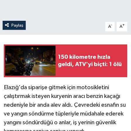
Paylaş
-
+
A
A
150 kilometre hızla
geldi, ATV'yi biçti: 1 ölü
Elazığ'da siparişe gitmek için motosikletini
çalıştırmak isteyen kuryenin aracı benzin kaçağı
nedeniyle bir anda alev aldı. Çevredeki esnafın su
ve yangın söndürme tüpleriyle müdahale ederek
yangını söndürdüğü o anlar, iş yerinin güvenlik