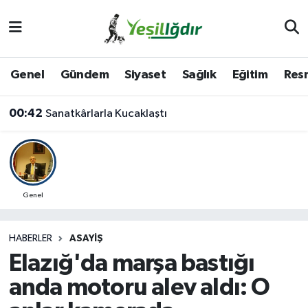
Iğdır Nöbetçi Eczaneler
Genel
Gündem
Siyaset
Sağlık
Eğitim
Resm
Iğdır Hava Durumu
00:42
Sanatkârlarla Kucaklaştı
İğdir Namaz Vakitleri
Iğdır Trafik Yoğunluk Haritası
Süper Lig Puan Durumu ve Fikstür
Genel
Tüm Manşetler
HABERLER
ASAYIŞ
Elazığ'da marşa bastığı
Son Dakika Haberleri
anda motoru alev aldı: O
Haber Arşivi