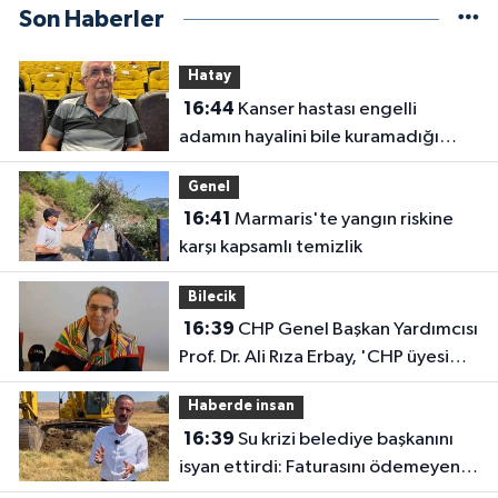
Son Haberler
Hatay
16:44
Kanser hastası engelli
adamın hayalini bile kuramadığı
evine kavuşunca döktüğü gözyaşı
Genel
duygulandırdı
16:41
Marmaris'te yangın riskine
karşı kapsamlı temizlik
Bilecik
16:39
CHP Genel Başkan Yardımcısı
Prof. Dr. Ali Rıza Erbay, 'CHP üyesi
olmak inanç ister, emek ister, yürek
Haberde insan
ister'
16:39
Su krizi belediye başkanını
isyan ettirdi: Faturasını ödemeyen
vatandaşlara böyle seslendi