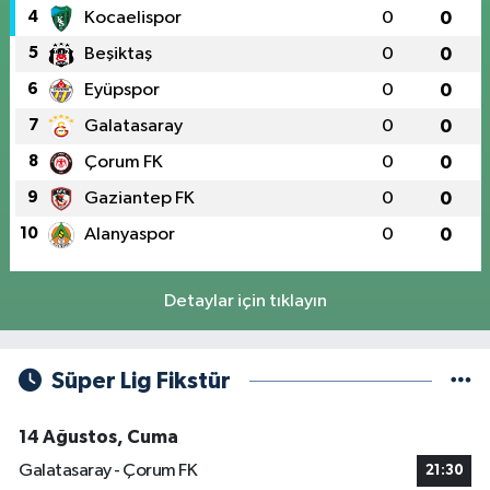
4
Kocaelispor
0
0
5
Beşiktaş
0
0
6
Eyüpspor
0
0
7
Galatasaray
0
0
8
Çorum FK
0
0
9
Gaziantep FK
0
0
10
Alanyaspor
0
0
Detaylar için tıklayın
Süper Lig Fikstür
14 Ağustos, Cuma
Galatasaray - Çorum FK
21:30