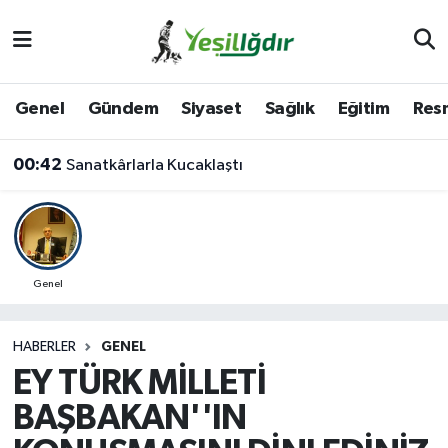
Iğdır Nöbetçi Eczaneler
Genel
Gündem
Siyaset
Sağlık
Eğitim
Resm
Iğdır Hava Durumu
00:42
Sanatkârlarla Kucaklaştı
İğdir Namaz Vakitleri
Iğdır Trafik Yoğunluk Haritası
Süper Lig Puan Durumu ve Fikstür
Genel
Tüm Manşetler
HABERLER
GENEL
EY TÜRK MİLLETİ
Son Dakika Haberleri
BAŞBAKAN''IN
Haber Arşivi