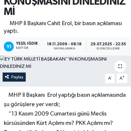
KONUŞMASINI DİNLEDİNİZ
Mİ
MHP İl Başkanı Cahit Erol, bir basın açıklaması
yaptı.
YEŞIL IĞDIR
18.11.2009 - 08:18
29.07.2025 - 22:55
EDITÖR
YAYINLANMA
GÜNCELLEME
Paylaş
-
+
A
A
MHP İl Başkanı Erol yaptığı basın açıklamasında
şu görüşlere yer verdi;
“13 Kasım 2009 Cumartesi günü Meclis
kürsüsünden Kürt Açılımı mı? PKK Açılımı mı?