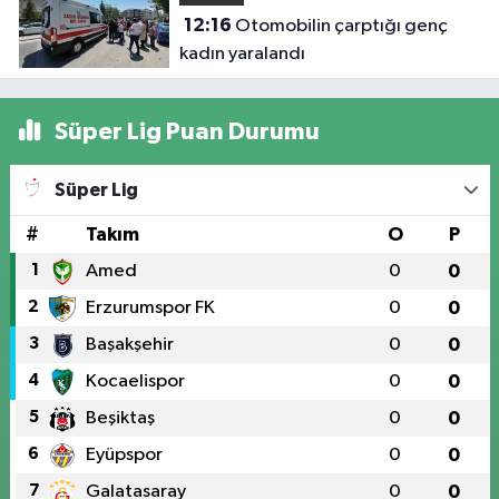
12:16
Otomobilin çarptığı genç
kadın yaralandı
Süper Lig Puan Durumu
Süper Lig
#
Takım
O
P
1
Amed
0
0
2
Erzurumspor FK
0
0
3
Başakşehir
0
0
4
Kocaelispor
0
0
5
Beşiktaş
0
0
6
Eyüpspor
0
0
7
Galatasaray
0
0