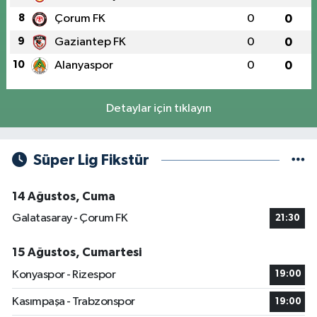
8
Çorum FK
0
0
9
Gaziantep FK
0
0
10
Alanyaspor
0
0
Detaylar için tıklayın
Süper Lig Fikstür
14 Ağustos, Cuma
Galatasaray - Çorum FK
21:30
15 Ağustos, Cumartesi
Konyaspor - Rizespor
19:00
Kasımpaşa - Trabzonspor
19:00