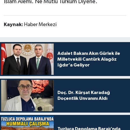
İslam Alemi. Ne Mutlu Türküm Diyene.
Kaynak:
Haber Merkezi
Adalet Bakanı Akın Gürlek ile
Milletvekili Cantürk Alagöz
Iğdır’a Geliyor
Doç. Dr. Kürşat Karadağ
Doçentlik Unvanını Aldı
Tuzluca Depolama Barajı’nda