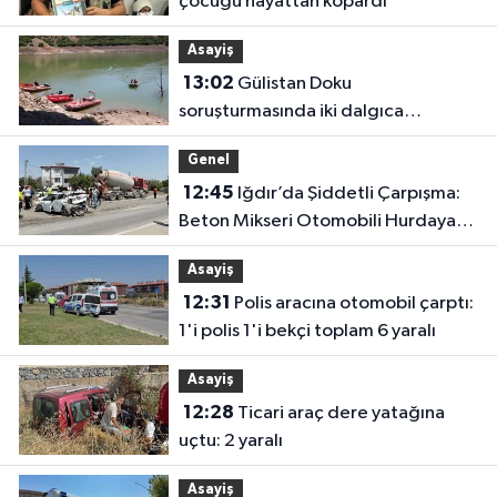
çocuğu hayattan kopardı
Asayiş
13:02
Gülistan Doku
soruşturmasında iki dalgıca
tutuklama
Genel
12:45
Iğdır’da Şiddetli Çarpışma:
Beton Mikseri Otomobili Hurdaya
Çevirdi (4 Yaralı)
Asayiş
12:31
Polis aracına otomobil çarptı:
1'i polis 1'i bekçi toplam 6 yaralı
Asayiş
12:28
Ticari araç dere yatağına
uçtu: 2 yaralı
Asayiş