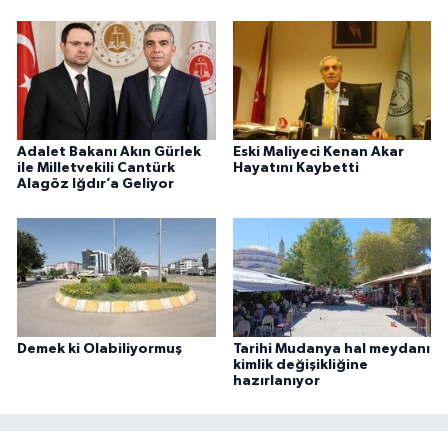
Adalet Bakanı Akın Gürlek
Eski Maliyeci Kenan Akar
ile Milletvekili Cantürk
Hayatını Kaybetti
Alagöz Iğdır’a Geliyor
Demek ki Olabiliyormuş
Tarihi Mudanya hal meydanı
kimlik değişikliğine
hazırlanıyor