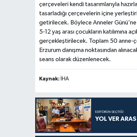
çerçeveleri kendi tasarımlarıyla hazırl
tasarladığı çerçevelerin içine yerleşti
getirilecek. Böylece Anneler Günü'ne öz
5-12 yaş arası çocukların katılımına açı
gerçekleştirilecek. Toplam 50 anne-çocuk
Erzurum danışma noktasından alınacak. 
seans olarak düzenlenecek.
Kaynak:
İHA
EDITÖRÜN SEÇTIĞI
YOL VER ARA