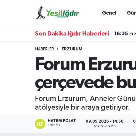
Genel
Gü
Iğdır Nöbetçi Eczaneler
Son Dakika Iğdır Haberleri
16:35
Erz
Iğdır Hava Durumu
HABERLER
ERZURUM
İğdir Namaz Vakitleri
Forum Erzuru
Iğdır Trafik Yoğunluk Haritası
çerçevede bu
Süper Lig Puan Durumu ve Fikstür
Forum Erzurum, Anneler Günü'nd
Tüm Manşetler
atölyesiyle bir araya getiriyor.
Son Dakika Haberleri
HATEM POLAT
09.05.2026 - 14:56
0
EDITÖR
YAYINLANMA
Haber Arşivi