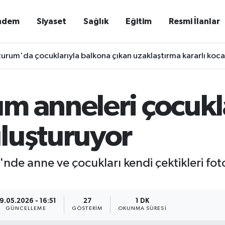
ndem
Siyaset
Sağlık
Eğitim
Resmi İlanlar
urum'da çocuklarıyla balkona çıkan uzaklaştırma kararlı koca 
m anneleri çocukla
luşturuyor
e anne ve çocukları kendi çektikleri foto
9.05.2026 - 16:51
27
1 DK
GÜNCELLEME
GÖSTERIM
OKUNMA SÜRESI