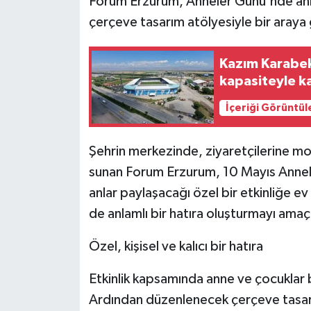
Forum Erzurum, Anneler Günü'nde anne 
çerçeve tasarım atölyesiyle bir araya 
Kazım Karabek
kapasiteyle ka
İçeriği Görüntül
Şehrin merkezinde, ziyaretçilerine mo
sunan Forum Erzurum, 10 Mayıs Anneler
anlar paylaşacağı özel bir etkinliğe e
de anlamlı bir hatıra oluşturmayı amaçl
Özel, kişisel ve kalıcı bir hatıra
Etkinlik kapsamında anne ve çocuklar b
Ardından düzenlenecek çerçeve tasarım