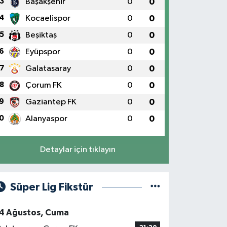
3
Başakşehir
0
0
4
Kocaelispor
0
0
5
Beşiktaş
0
0
6
Eyüpspor
0
0
7
Galatasaray
0
0
8
Çorum FK
0
0
9
Gaziantep FK
0
0
0
Alanyaspor
0
0
Detaylar için tıklayın
Süper Lig Fikstür
4 Ağustos, Cuma