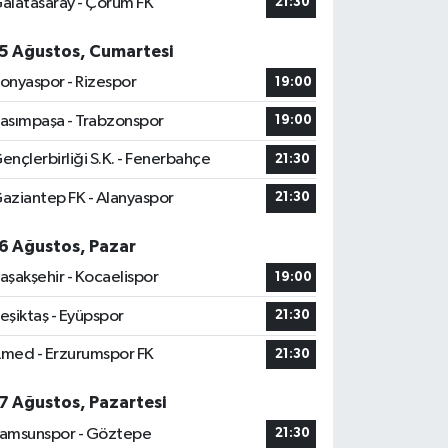
alatasaray - Çorum FK
21:30
5 Ağustos, Cumartesi
onyaspor - Rizespor
19:00
asımpaşa - Trabzonspor
19:00
ençlerbirliği S.K. - Fenerbahçe
21:30
aziantep FK - Alanyaspor
21:30
6 Ağustos, Pazar
aşakşehir - Kocaelispor
19:00
eşiktaş - Eyüpspor
21:30
med - Erzurumspor FK
21:30
7 Ağustos, Pazartesi
amsunspor - Göztepe
21:30