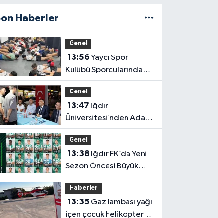
Son Haberler
Genel
13:56
Yaycı Spor
Kulübü Sporcularından
Zorlu Muay Thai Eğitimi
Genel
13:47
Iğdır
Üniversitesi’nden Aday
Öğrencilere Tercih
Genel
Döneminde Rehberlik
13:38
Iğdır FK’da Yeni
Desteği
Sezon Öncesi Büyük
Kenetlenme: Forma
Haberler
Numaraları Belli Oldu
13:35
Gaz lambası yağı
içen çocuk helikopter