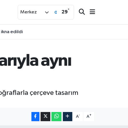
°
29
Merkez
ikna edildi
rıyla aynı
ğraflarla çerçeve tasarım
-
+
A
A