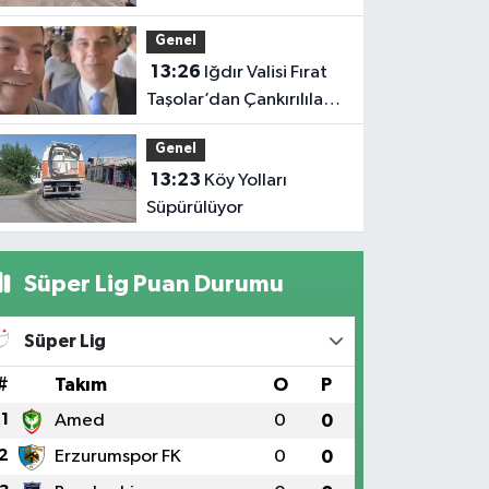
ambulansla Diyarbakır'a
Genel
sevk edildi
13:26
Iğdır Valisi Fırat
Taşolar’dan Çankırılılara
Selam: “Hepinizi Çok
Genel
Seviyorum”
13:23
Köy Yolları
Süpürülüyor
Süper Lig Puan Durumu
Süper Lig
#
Takım
O
P
1
Amed
0
0
2
Erzurumspor FK
0
0