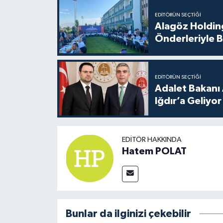
EDITÖRÜN SEÇTIĞI
Alagöz Holding
Önderleriyle B
EDITÖRÜN SEÇTIĞI
Adalet Bakanı 
Iğdır’a Geliyor
EDITÖR HAKKINDA
Hatem POLAT
Bunlar da ilginizi çekebilir