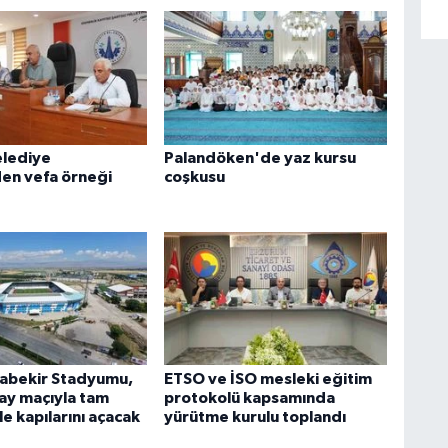
elediye
Palandöken'de yaz kursu
den vefa örneği
coşkusu
abekir Stadyumu,
ETSO ve İSO mesleki eğitim
ay maçıyla tam
protokolü kapsamında
e kapılarını açacak
yürütme kurulu toplandı