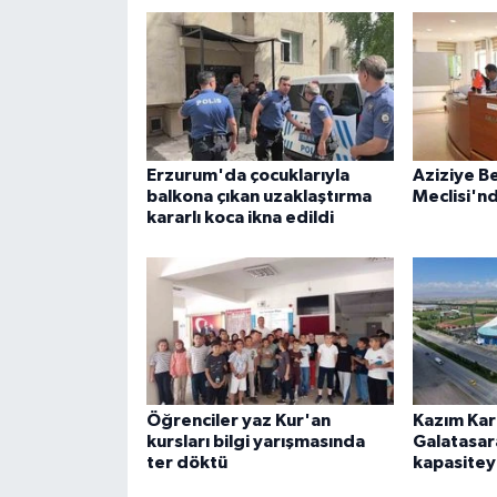
Erzurum'da çocuklarıyla
Aziziye B
balkona çıkan uzaklaştırma
Meclisi'n
kararlı koca ikna edildi
Öğrenciler yaz Kur'an
Kazım Kar
kursları bilgi yarışmasında
Galatasar
ter döktü
kapasiteyl