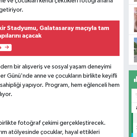
ve çocukları kendi çektikleri fotoğraflarla
getiriyor.
ir Stadyumu, Galatasaray maçıyla tam
pılarını açacak
e
dern bir alışveriş ve sosyal yaşam deneyimi
 Günü'nde anne ve çocukların birlikte keyifli
v sahipliği yapıyor. Program, hem eğlenceli hem
ıyor.
irlikte fotoğraf çekimi gerçekleştirecek.
 atölyesinde çocuklar, hayal ettikleri