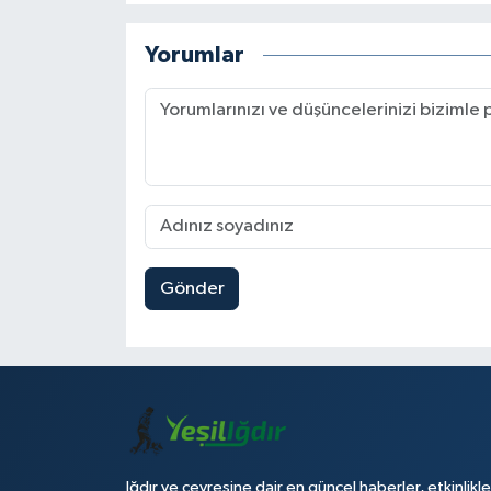
Yorumlar
Gönder
Iğdır ve çevresine dair en güncel haberler, etkinlikle