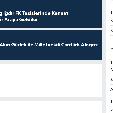
G
1
 Iğdır FK Tesislerinde Kanaat
ir Araya Geldiler
K
K
G
Akın Gürlek ile Milletvekili Cantürk Alagöz
G
1
B
B
A
1
S