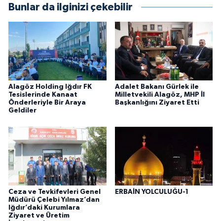
Bunlar da ilginizi çekebilir
Alagöz Holding Iğdır FK
Adalet Bakanı Gürlek ile
Tesislerinde Kanaat
Milletvekili Alagöz, MHP İl
Önderleriyle Bir Araya
Başkanlığını Ziyaret Etti
Geldiler
Ceza ve Tevkifevleri Genel
ERBAİN YOLCULUĞU-1
Müdürü Çelebi Yılmaz’dan
Iğdır’daki Kurumlara
Ziyaret ve Üretim