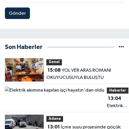
Gönder
Son Haberler
Genel
15:08
YOL VER ARAS ROMANI
OKUYUCUSUYLA BULUŞTU
Haberler
13:04
Elektrik
akımına
Adana
kapılan işç
13:01
İçme suyu projesinde göçük:
hayatın'd