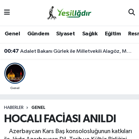
Iğdır Nöbetçi Eczaneler
Genel
Gündem
Siyaset
Sağlık
Eğitim
Resm
Iğdır Hava Durumu
00:47
Adalet Bakanı Gürlek ile Milletvekili Alagöz, MHP İl Başkanlığını Ziyaret Etti
İğdir Namaz Vakitleri
Iğdır Trafik Yoğunluk Haritası
Süper Lig Puan Durumu ve Fikstür
Genel
Tüm Manşetler
HABERLER
GENEL
HOCALI FACİASI ANILDI
Son Dakika Haberleri
Azerbaycan Kars Baş konsolosluğunun katkıları
Haber Arşivi