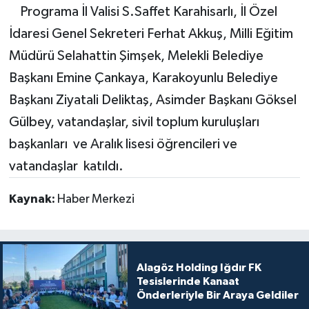
Programa İl Valisi S.Saffet Karahisarlı, İl Özel
İdaresi Genel Sekreteri Ferhat Akkuş, Milli Eğitim
Müdürü Selahattin Şimşek, Melekli Belediye
Başkanı Emine Çankaya, Karakoyunlu Belediye
Başkanı Ziyatali Deliktaş, Asimder Başkanı Göksel
Gülbey, vatandaşlar, sivil toplum kuruluşları
başkanları ve Aralık lisesi öğrencileri ve
vatandaşlar katıldı.
Kaynak:
Haber Merkezi
Alagöz Holding Iğdır FK
Tesislerinde Kanaat
Önderleriyle Bir Araya Geldiler