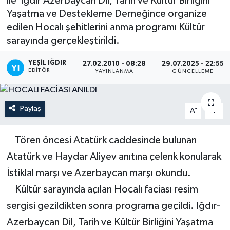
ile Iğdır Azerbaycan Dil, Tarih ve Kültür Birliğini
Yaşatma ve Destekleme Derneğince organize
edilen Hocalı şehitlerini anma programı Kültür
sarayında gerçekleştirildi.
YEŞIL IĞDIR
27.02.2010 - 08:28
29.07.2025 - 22:55
EDITÖR
YAYINLANMA
GÜNCELLEME
Paylaş
-
+
A
A
Tören öncesi Atatürk caddesinde bulunan
Atatürk ve Haydar Aliyev anıtına çelenk konularak
İstiklal marşı ve Azerbaycan marşı okundu.
Kültür sarayında açılan Hocalı faciası resim
sergisi gezildikten sonra programa geçildi. Iğdır-
Azerbaycan Dil, Tarih ve Kültür Birliğini Yaşatma