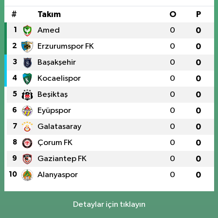
#
Takım
O
P
1
Amed
0
0
2
Erzurumspor FK
0
0
3
Başakşehir
0
0
4
Kocaelispor
0
0
5
Beşiktaş
0
0
6
Eyüpspor
0
0
7
Galatasaray
0
0
8
Çorum FK
0
0
9
Gaziantep FK
0
0
10
Alanyaspor
0
0
Detaylar için tıklayın