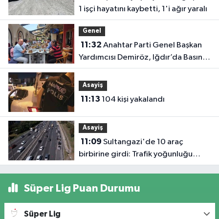
1 işçi hayatını kaybetti, 1'i ağır yaralı
oldu
Genel
11:32
Anahtar Parti Genel Başkan
Yardımcısı Demiröz, Iğdır’da Basın
Mensuplarıyla Buluştu
Asayiş
11:13
104 kişi yakalandı
Asayiş
11:09
Sultangazi'de 10 araç
birbirine girdi: Trafik yoğunluğu
havadan görüntülendi
Süper Lig Puan Durumu
Süper Lig