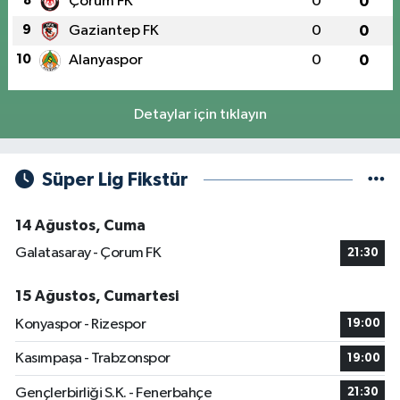
8
Çorum FK
0
0
9
Gaziantep FK
0
0
10
Alanyaspor
0
0
Detaylar için tıklayın
Süper Lig Fikstür
14 Ağustos, Cuma
Galatasaray - Çorum FK
21:30
15 Ağustos, Cumartesi
Konyaspor - Rizespor
19:00
Kasımpaşa - Trabzonspor
19:00
Gençlerbirliği S.K. - Fenerbahçe
21:30