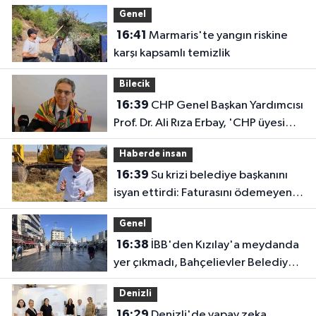
evine kavuşunca döktüğü gözyaşı
Genel
duygulandırdı
16:41
Marmaris'te yangın riskine
karşı kapsamlı temizlik
Bilecik
16:39
CHP Genel Başkan Yardımcısı
Prof. Dr. Ali Rıza Erbay, 'CHP üyesi
olmak inanç ister, emek ister, yürek
Haberde insan
ister'
16:39
Su krizi belediye başkanını
isyan ettirdi: Faturasını ödemeyen
vatandaşlara böyle seslendi
Genel
16:38
İBB'den Kızılay'a meydanda
yer çıkmadı, Bahçelievler Belediyesi
yer tahsis etti
Denizli
16:29
Denizli'de yapay zeka