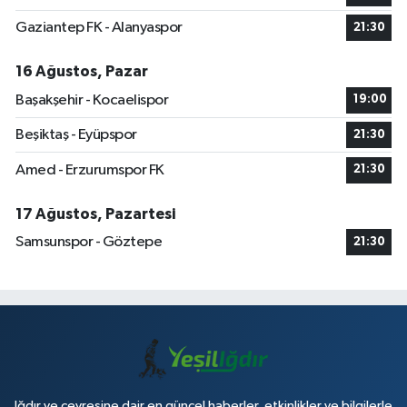
Gaziantep FK - Alanyaspor
21:30
16 Ağustos, Pazar
Başakşehir - Kocaelispor
19:00
Beşiktaş - Eyüpspor
21:30
Amed - Erzurumspor FK
21:30
17 Ağustos, Pazartesi
Samsunspor - Göztepe
21:30
Iğdır ve çevresine dair en güncel haberler, etkinlikler ve bilgilerle