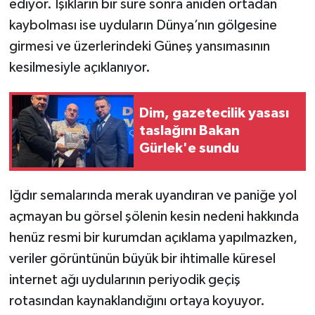
ediyor. Işıkların bir süre sonra aniden ortadan
kaybolması ise uyduların Dünya’nın gölgesine
girmesi ve üzerlerindeki Güneş yansımasının
kesilmesiyle açıklanıyor.
Dim, gazetecilik yasası
taslağını Bakan
Gürlek'e sundu
Iğdır semalarında merak uyandıran ve paniğe yol
açmayan bu görsel şölenin kesin nedeni hakkında
henüz resmi bir kurumdan açıklama yapılmazken,
veriler görüntünün büyük bir ihtimalle küresel
internet ağı uydularının periyodik geçiş
rotasından kaynaklandığını ortaya koyuyor.