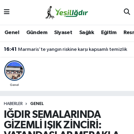
Iğdır Nöbetçi Eczaneler
Genel
Gündem
Siyaset
Sağlık
Eğitim
Resm
Iğdır Hava Durumu
16:41
Marmaris'te yangın riskine karşı kapsamlı temizlik
İğdir Namaz Vakitleri
Iğdır Trafik Yoğunluk Haritası
Süper Lig Puan Durumu ve Fikstür
Genel
Tüm Manşetler
HABERLER
GENEL
IĞDIR SEMALARINDA
Son Dakika Haberleri
GİZEMLİ IŞIK ZİNCİRİ:
Haber Arşivi