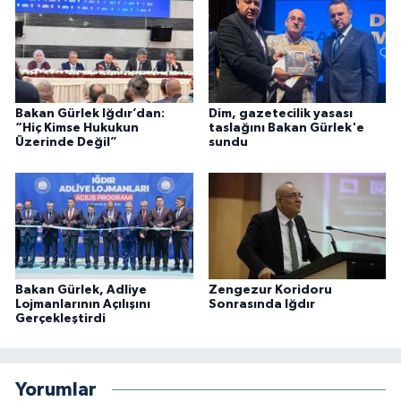
Bakan Gürlek Iğdır’dan:
Dim, gazetecilik yasası
“Hiç Kimse Hukukun
taslağını Bakan Gürlek'e
Üzerinde Değil”
sundu
Bakan Gürlek, Adliye
Zengezur Koridoru
Lojmanlarının Açılışını
Sonrasında Iğdır
Gerçekleştirdi
Yorumlar