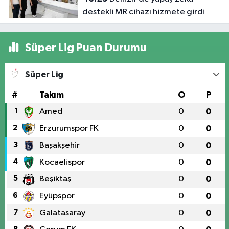
destekli MR cihazı hizmete girdi
Süper Lig Puan Durumu
Süper Lig
#
Takım
O
P
1
Amed
0
0
2
Erzurumspor FK
0
0
3
Başakşehir
0
0
4
Kocaelispor
0
0
5
Beşiktaş
0
0
6
Eyüpspor
0
0
7
Galatasaray
0
0