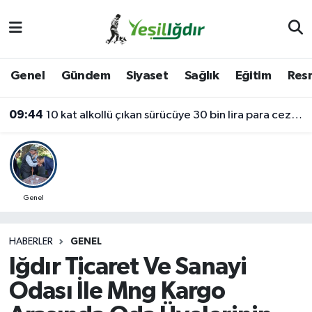
Iğdır Nöbetçi Eczaneler
Genel
Gündem
Siyaset
Sağlık
Eğitim
Resm
Iğdır Hava Durumu
09:44
10 kat alkollü çıkan sürücüye 30 bin lira para cezası
İğdir Namaz Vakitleri
Iğdır Trafik Yoğunluk Haritası
Süper Lig Puan Durumu ve Fikstür
Genel
Tüm Manşetler
HABERLER
GENEL
Iğdır Ticaret Ve Sanayi
Son Dakika Haberleri
Odası İle Mng Kargo
Haber Arşivi