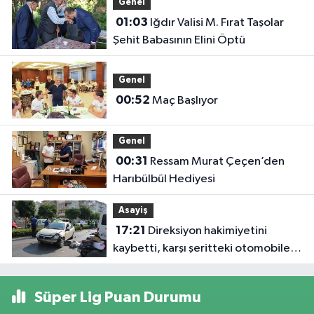
Genel
01:03
Iğdır Valisi M. Fırat Taşolar
Şehit Babasının Elini Öptü
Genel
00:52
Maç Başlıyor
Genel
00:31
Ressam Murat Çeçen’den
Harıbülbül Hediyesi
Asayiş
17:21
Direksiyon hakimiyetini
kaybetti, karşı şeritteki otomobile
çarptı
Süper Lig Puan Durumu