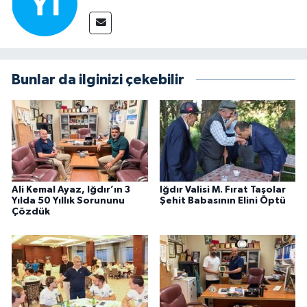
Bunlar da ilginizi çekebilir
Ali Kemal Ayaz, Iğdır’ın 3
Iğdır Valisi M. Fırat Taşolar
Yılda 50 Yıllık Sorununu
Şehit Babasının Elini Öptü
Çözdük