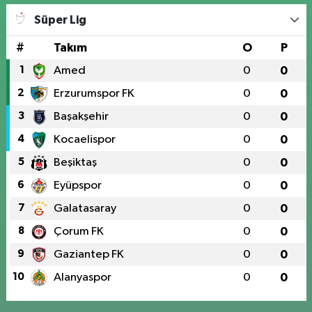
Süper Lig
#
Takım
O
P
1
Amed
0
0
2
Erzurumspor FK
0
0
3
Başakşehir
0
0
4
Kocaelispor
0
0
5
Beşiktaş
0
0
6
Eyüpspor
0
0
7
Galatasaray
0
0
8
Çorum FK
0
0
9
Gaziantep FK
0
0
10
Alanyaspor
0
0