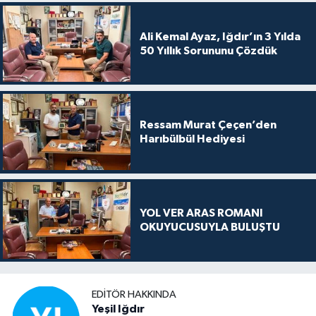
Ali Kemal Ayaz, Iğdır’ın 3 Yılda
50 Yıllık Sorununu Çözdük
Ressam Murat Çeçen’den
Harıbülbül Hediyesi
YOL VER ARAS ROMANI
OKUYUCUSUYLA BULUŞTU
EDITÖR HAKKINDA
Yeşil Iğdır