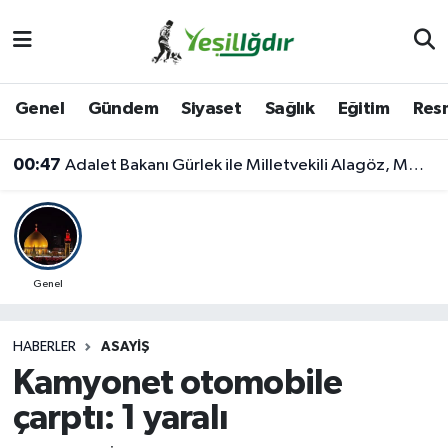
Iğdır Nöbetçi Eczaneler
Genel
Gündem
Siyaset
Sağlık
Eğitim
Resm
Iğdır Hava Durumu
00:47
Adalet Bakanı Gürlek ile Milletvekili Alagöz, MHP İl Başkanlığını Ziyaret Etti
İğdir Namaz Vakitleri
Iğdır Trafik Yoğunluk Haritası
Süper Lig Puan Durumu ve Fikstür
Genel
Tüm Manşetler
HABERLER
ASAYIŞ
Kamyonet otomobile
Son Dakika Haberleri
çarptı: 1 yaralı
Haber Arşivi