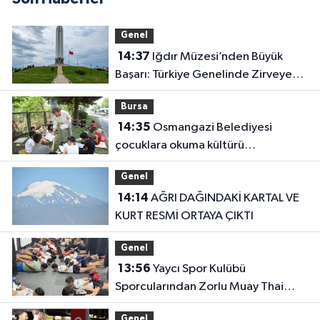
Genel
14:37
Iğdır Müzesi’nden Büyük
Başarı: Türkiye Genelinde Zirveye
Yerleşti!
Bursa
14:35
Osmangazi Belediyesi
çocuklara okuma kültürü
kazandırıyor
Genel
14:14
AĞRI DAĞINDAKİ KARTAL VE
KURT RESMİ ORTAYA ÇIKTI
Genel
13:56
Yaycı Spor Kulübü
Sporcularından Zorlu Muay Thai
Eğitimi
Genel