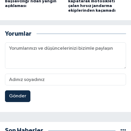
Başsavcılığı'ndan yangın
kapatarak motosikleti
açıklaması
çalan hırsız jandarma
ekiplerinden kaçamadı
Yorumlar
Gönder
Son Haberler