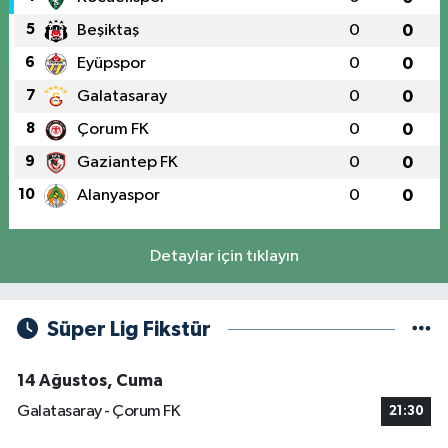
5
Beşiktaş
0
0
6
Eyüpspor
0
0
7
Galatasaray
0
0
8
Çorum FK
0
0
9
Gaziantep FK
0
0
10
Alanyaspor
0
0
Detaylar için tıklayın
Süper Lig Fikstür
14 Ağustos, Cuma
Galatasaray - Çorum FK
21:30