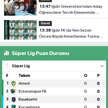
13:47
Iğdır Üniversitesi’nden Aday
Öğrencilere Tercih Döneminde
Rehberlik Desteği
Genel
13:38
Iğdır FK’da Yeni Sezon
Öncesi Büyük Kenetlenme: Forma
Numaraları Belli Oldu
Süper Lig Puan Durumu
Süper Lig
#
Takım
O
P
1
Amed
0
0
2
Erzurumspor FK
0
0
3
Başakşehir
0
0
4
Kocaelispor
0
0