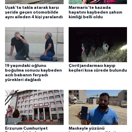
Uşak'ta takla atarak karşı
Marmaris'te kazada
şeride geçen otomobilde
hayatını kaybeden şahsın
aynı aileden 4 kişi yaralandı
kimliği belli oldu
19 yaşındaki oğlunu
Çivril jandarması kayıp
boğulma sonucu kaybeden
keçileri kısa sürede bulundu
acılı babanın feryadı
yürekleri dağladı
Erzurum Cumhuriyet
Maskeyle yüzünü