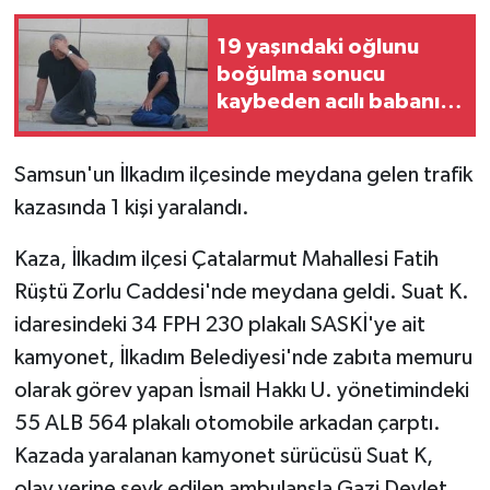
19 yaşındaki oğlunu
boğulma sonucu
kaybeden acılı babanın
feryadı yürekleri
dağladı
Samsun'un İlkadım ilçesinde meydana gelen trafik
kazasında 1 kişi yaralandı.
Kaza, İlkadım ilçesi Çatalarmut Mahallesi Fatih
Rüştü Zorlu Caddesi'nde meydana geldi. Suat K.
idaresindeki 34 FPH 230 plakalı SASKİ'ye ait
kamyonet, İlkadım Belediyesi'nde zabıta memuru
olarak görev yapan İsmail Hakkı U. yönetimindeki
55 ALB 564 plakalı otomobile arkadan çarptı.
Kazada yaralanan kamyonet sürücüsü Suat K,
olay yerine sevk edilen ambulansla Gazi Devlet