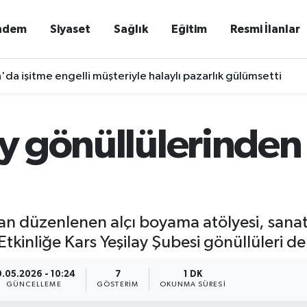
ndem
Siyaset
Sağlık
Eğitim
Resmi İlanlar
'da işitme engelli müşteriyle halaylı pazarlık gülümsetti
ay gönüllülerinden 
dan düzenlenen alçı boyama atölyesi, san
tkinliğe Kars Yeşilay Şubesi gönüllüleri de
0.05.2026 - 10:24
7
1 DK
GÜNCELLEME
GÖSTERIM
OKUNMA SÜRESI