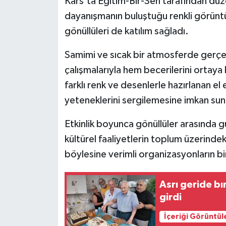
Kars'ta Eğitim-Bir-Sen tarafından düz
dayanışmanın buluştuğu renkli görüntü
gönüllüleri de katılım sağladı.
Samimi ve sıcak bir atmosferde gerçekl
çalışmalarıyla hem becerilerini ortaya 
farklı renk ve desenlerle hazırlanan el 
yeteneklerini sergilemesine imkan su
Etkinlik boyunca gönüllüler arasında 
kültürel faaliyetlerin toplum üzerindeki
böylesine verimli organizasyonların bir
Asrı geride bı
girdi
İçeriği Görüntül