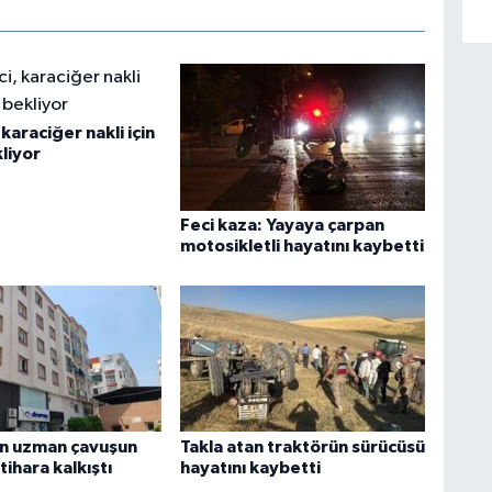
karaciğer nakli için
liyor
Feci kaza: Yayaya çarpan
motosikletli hayatını kaybetti
n uzman çavuşun
Takla atan traktörün sürücüsü
ntihara kalkıştı
hayatını kaybetti