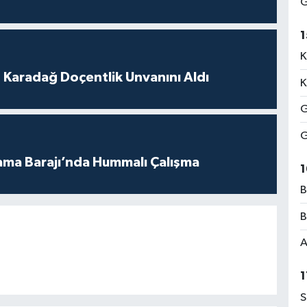
G
1
K
t Karadağ Doçentlik Unvanını Aldı
K
G
G
ama Barajı’nda Hummalı Çalışma
1
B
B
A
1
S