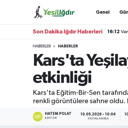
Genel
Gü
Iğdır Nöbetçi Eczaneler
Son Dakika Iğdır Haberleri
16:12
Van
Iğdır Hava Durumu
HABERLER
HABERLER
İğdir Namaz Vakitleri
Kars'ta Yeşil
Iğdır Trafik Yoğunluk Haritası
etkinliği
Süper Lig Puan Durumu ve Fikstür
Kars'ta Eğitim-Bir-Sen tarafın
Tüm Manşetler
renkli görüntülere sahne oldu. E
Son Dakika Haberleri
HATEM POLAT
10.05.2026 - 10:04
1
EDITÖR
YAYINLANMA
Haber Arşivi