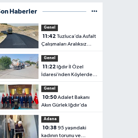
Son Haberler
Genel
11:42
Tuzluca’da Asfalt
Çalışmaları Aralıksız
Sürüyor: 1.700 Metrelik
Genel
Kısım Tamamlandı
11:22
Iğdır İl Özel
İdaresi’nden Köylerde
Temizlik Seferberliği:
Genel
“Daha Yaşanabilir Çevre
10:50
Adalet Bakanı
İçin Sahadayız”
Akın Gürlek Iğdır’da
Adana
10:38
95 yaşındaki
kadının torunu ve