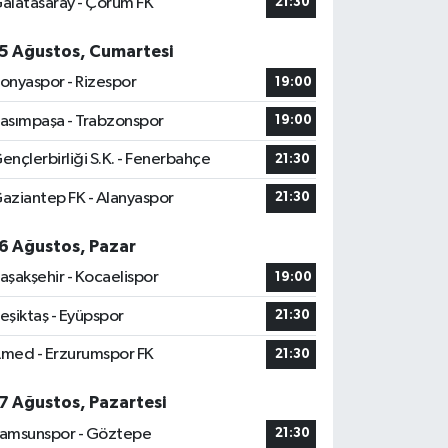
alatasaray - Çorum FK
21:30
5 Ağustos, Cumartesi
onyaspor - Rizespor
19:00
asımpaşa - Trabzonspor
19:00
ençlerbirliği S.K. - Fenerbahçe
21:30
aziantep FK - Alanyaspor
21:30
6 Ağustos, Pazar
aşakşehir - Kocaelispor
19:00
eşiktaş - Eyüpspor
21:30
med - Erzurumspor FK
21:30
7 Ağustos, Pazartesi
amsunspor - Göztepe
21:30