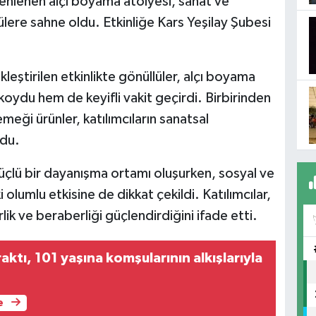
enlenen alçı boyama atölyesi, sanat ve
lere sahne oldu. Etkinliğe Kars Yeşilay Şubesi
eştirilen etkinlikte gönüllüler, alçı boyama
koydu hem de keyifli vakit geçirdi. Birbirinden
emeği ürünler, katılımcıların sanatsal
ndu.
güçlü bir dayanışma ortamı oluşurken, sosyal ve
 olumlu etkisine de dikkat çekildi. Katılımcılar,
lik ve beraberliği güçlendirdiğini ifade etti.
raktı, 101 yaşına komşularının alkışlarıyla
e