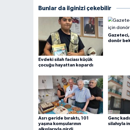
Bunlar da ilginizi çekebilir
Gazeteci, 
donör bek
Evdeki silah faciası küçük
çocuğu hayattan kopardı
Asrı geride bıraktı, 101
Genç kadı
yaşına komşularının
silahıyla i
alkışlarıyla girdi