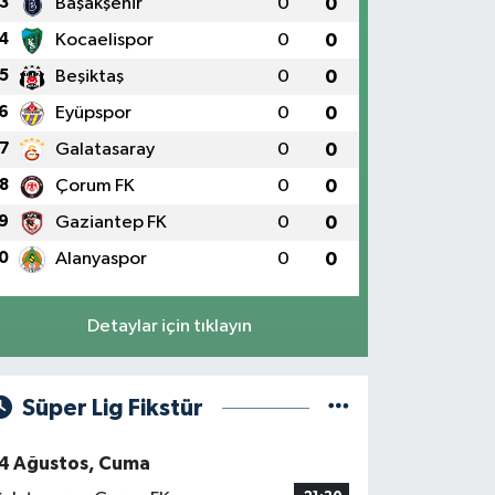
3
Başakşehir
0
0
4
Kocaelispor
0
0
5
Beşiktaş
0
0
6
Eyüpspor
0
0
7
Galatasaray
0
0
8
Çorum FK
0
0
9
Gaziantep FK
0
0
0
Alanyaspor
0
0
Detaylar için tıklayın
Süper Lig Fikstür
4 Ağustos, Cuma