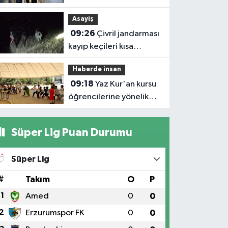
kızından arsa tuzağı
Asayiş
09:26
Çivril jandarması
kayıp keçileri kısa
sürede bulundu
Haberde insan
09:18
Yaz Kur'an kursu
öğrencilerine yönelik
eğlenceli ve eğitici
etkinlik
Süper Lig Puan Durumu
Süper Lig
#
Takım
O
P
1
Amed
0
0
2
Erzurumspor FK
0
0