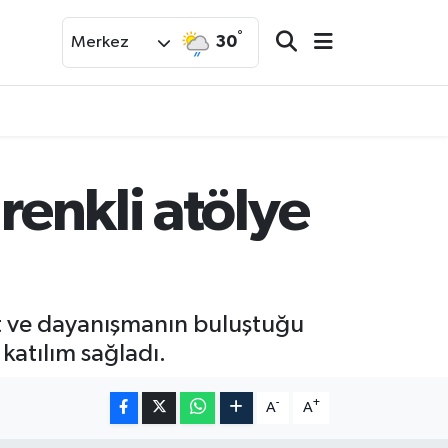
°
30
Merkez
renkli atölye
at ve dayanışmanın buluştuğu
 katılım sağladı.
-
+
A
A