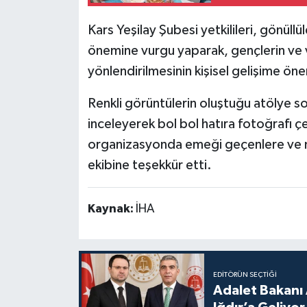
Kars Yeşilay Şubesi yetkilileri, gönüllül
önemine vurgu yaparak, gençlerin ve v
yönlendirilmesinin kişisel gelişime öne
Renkli görüntülerin oluştuğu atölye so
inceleyerek bol bol hatıra fotoğrafı çek
organizasyonda emeği geçenlere ve mi
ekibine teşekkür etti.
Kaynak:
İHA
EDITÖRÜN SEÇTIĞI
Adalet Bakanı 