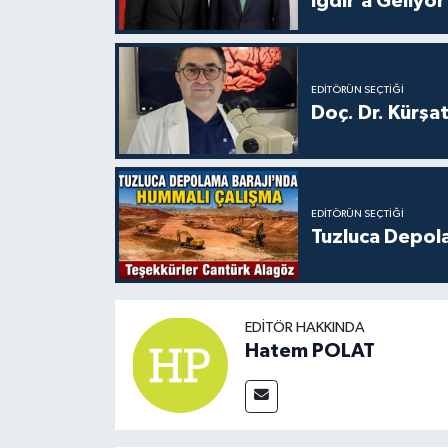
Iğdır’a Geliyor
EDITÖRÜN SEÇTIĞI
Doç. Dr. Kürşa
EDITÖRÜN SEÇTIĞI
Tuzluca Depol
EDITÖR HAKKINDA
Hatem POLAT