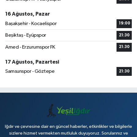
16 Ağustos, Pazar
Başakşehir - Kocaelispor
19:00
Beşiktaş - Eyüpspor
21:30
Amed - Erzurumspor FK
21:30
17 Ağustos, Pazartesi
Samsunspor - Göztepe
21:30
Iğdır ve çevresine dair en güncel haberler, etkinlikler ve bilgilerle
sizlere hizmet vermekten mutluluk duyuyoruz. Sorularınız ve