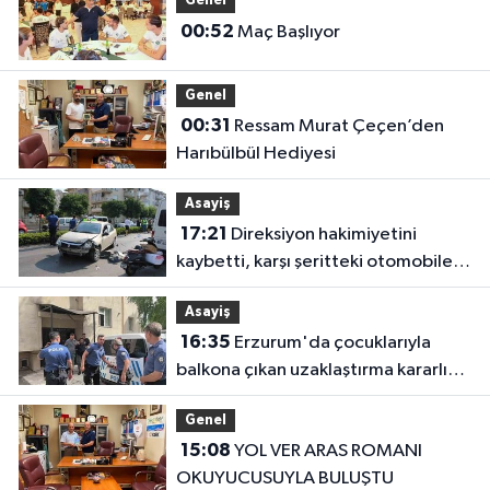
Genel
00:52
Maç Başlıyor
Genel
00:31
Ressam Murat Çeçen’den
Harıbülbül Hediyesi
Asayiş
17:21
Direksiyon hakimiyetini
kaybetti, karşı şeritteki otomobile
çarptı
Asayiş
16:35
Erzurum'da çocuklarıyla
balkona çıkan uzaklaştırma kararlı
koca ikna edildi
Genel
15:08
YOL VER ARAS ROMANI
OKUYUCUSUYLA BULUŞTU