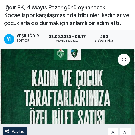
Iğdır FK, 4 Mayıs Pazar günü oynanacak
Kocaelispor karşılaşmasında tribünleri kadınlar ve
çocuklarla doldurmak için anlamlı bir adım attı.
YEŞIL IĞDIR
02.05.2025 - 08:17
580
EDITÖR
YAYINLANMA
GÖSTERIM
Paylaş
-
+
A
A