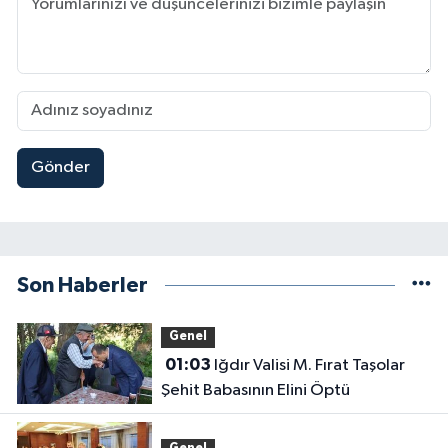
Gönder
Son Haberler
Genel
01:03
Iğdır Valisi M. Fırat Taşolar
Şehit Babasının Elini Öptü