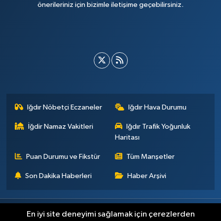
önerileriniz için bizimle iletişime geçebilirsiniz.
Iğdır Nöbetçi Eczaneler
Iğdır Hava Durumu
İğdir Namaz Vakitleri
Iğdır Trafik Yoğunluk
Haritası
Puan Durumu ve Fikstür
Tüm Manşetler
Son Dakika Haberleri
Haber Arşivi
Künye
İletişim
Çerez Politikası
Gizlilik ilkeleri
En iyi site deneyimi sağlamak için çerezlerden