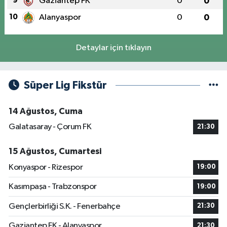
9
Gaziantep FK
0
0
10
Alanyaspor
0
0
Detaylar için tıklayın
Süper Lig Fikstür
14 Ağustos, Cuma
Galatasaray - Çorum FK
21:30
15 Ağustos, Cumartesi
Konyaspor - Rizespor
19:00
Kasımpaşa - Trabzonspor
19:00
Gençlerbirliği S.K. - Fenerbahçe
21:30
Gaziantep FK - Alanyaspor
21:30