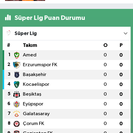
Süper Lig Puan Durumu
Süper Lig
#
Takım
O
P
1
Amed
0
0
2
Erzurumspor FK
0
0
3
Başakşehir
0
0
4
Kocaelispor
0
0
5
Beşiktaş
0
0
6
Eyüpspor
0
0
7
Galatasaray
0
0
8
Çorum FK
0
0