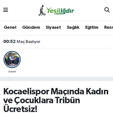
Iğdır Nöbetçi Eczaneler
Genel
Gündem
Siyaset
Sağlık
Eğitim
Resm
Iğdır Hava Durumu
00:52
Maç Başlıyor
İğdir Namaz Vakitleri
Iğdır Trafik Yoğunluk Haritası
Süper Lig Puan Durumu ve Fikstür
Genel
Tüm Manşetler
Kocaelispor Maçında Kadın
Son Dakika Haberleri
ve Çocuklara Tribün
Ücretsiz!
Haber Arşivi