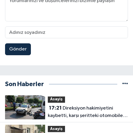
Gönder
Son Haberler
Asayiş
17:21
Direksiyon hakimiyetini
kaybetti, karşı şeritteki otomobile
çarptı
Asayiş