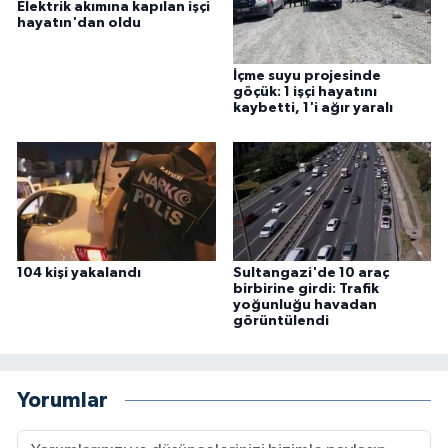
Elektrik akımına kapılan işçi
hayatın'dan oldu
İçme suyu projesinde
göçük: 1 işçi hayatını
kaybetti, 1'i ağır yaralı
104 kişi yakalandı
Sultangazi'de 10 araç
birbirine girdi: Trafik
yoğunluğu havadan
görüntülendi
Yorumlar