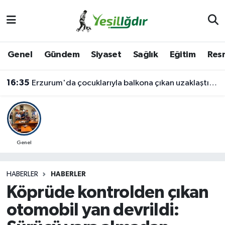
Iğdır Nöbetçi Eczaneler
Genel
Gündem
Siyaset
Sağlık
Eğitim
Resm
Iğdır Hava Durumu
16:35
Erzurum'da çocuklarıyla balkona çıkan uzaklaştırma kararlı koca ikna edildi
İğdir Namaz Vakitleri
Iğdır Trafik Yoğunluk Haritası
Süper Lig Puan Durumu ve Fikstür
Genel
Tüm Manşetler
HABERLER
HABERLER
Köprüde kontrolden çıkan
Son Dakika Haberleri
otomobil yan devrildi:
Haber Arşivi