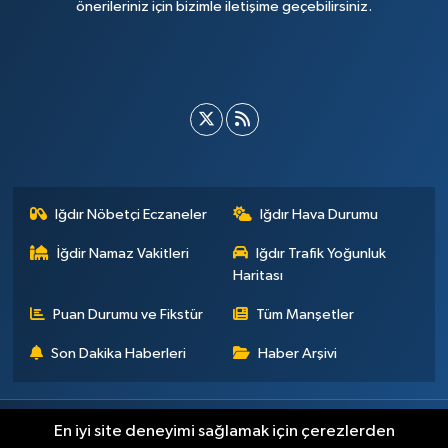
önerileriniz için bizimle iletişime geçebilirsiniz.
Iğdır Nöbetçi Eczaneler
Iğdır Hava Durumu
İğdir Namaz Vakitleri
Iğdır Trafik Yoğunluk
Haritası
Puan Durumu ve Fikstür
Tüm Manşetler
Son Dakika Haberleri
Haber Arşivi
Künye
İletişim
Çerez Politikası
Gizlilik ilkeleri
En iyi site deneyimi sağlamak için çerezlerden