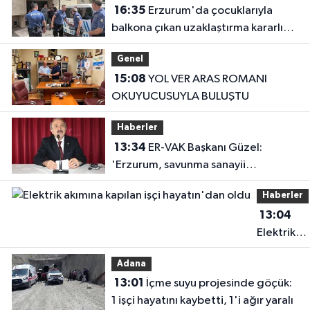
16:35
Erzurum'da çocuklarıyla
balkona çıkan uzaklaştırma kararlı
koca ikna edildi
Genel
15:08
YOL VER ARAS ROMANI
OKUYUCUSUYLA BULUŞTU
Haberler
13:34
ER-VAK Başkanı Güzel:
'Erzurum, savunma sanayii
ekosistemine daha güçlü şekilde
Haberler
dâhil edilmeli'
13:04
Elektrik
akımına
Adana
kapılan işç
13:01
İçme suyu projesinde göçük:
hayatın'd
1 işçi hayatını kaybetti, 1'i ağır yaralı
oldu