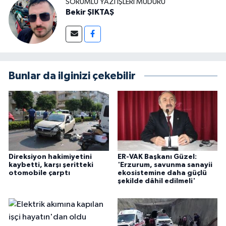
SORUMLU YAZI İŞLERI MÜDÜRÜ
Bekir ŞIKTAŞ
Bunlar da ilginizi çekebilir
Direksiyon hakimiyetini
ER-VAK Başkanı Güzel:
kaybetti, karşı şeritteki
'Erzurum, savunma sanayii
otomobile çarptı
ekosistemine daha güçlü
şekilde dâhil edilmeli'