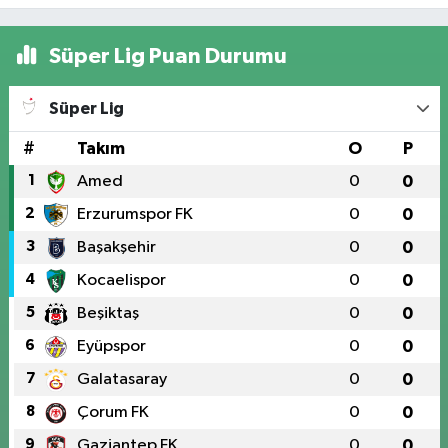
Süper Lig Puan Durumu
Süper Lig
#
Takım
O
P
1
Amed
0
0
2
Erzurumspor FK
0
0
3
Başakşehir
0
0
4
Kocaelispor
0
0
5
Beşiktaş
0
0
6
Eyüpspor
0
0
7
Galatasaray
0
0
8
Çorum FK
0
0
9
Gaziantep FK
0
0