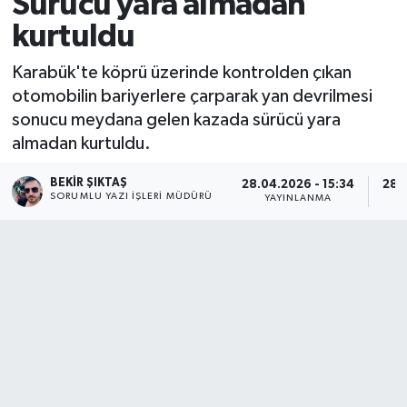
Sürücü yara almadan
kurtuldu
Karabük'te köprü üzerinde kontrolden çıkan
otomobilin bariyerlere çarparak yan devrilmesi
sonucu meydana gelen kazada sürücü yara
almadan kurtuldu.
BEKIR ŞIKTAŞ
28.04.2026 - 15:34
28.
SORUMLU YAZI İŞLERI MÜDÜRÜ
YAYINLANMA