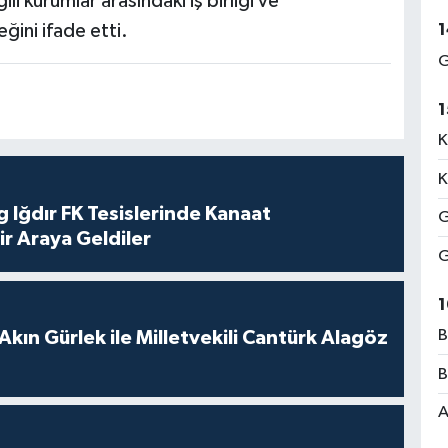
li kurumlar arasındaki iş birliği ve
1
ğini ifade etti.
G
1
K
K
 Iğdır FK Tesislerinde Kanaat
G
ir Araya Geldiler
G
1
B
Akın Gürlek ile Milletvekili Cantürk Alagöz
B
A