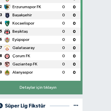
2
Erzurumspor FK
0
0
3
Başakşehir
0
0
4
Kocaelispor
0
0
5
Beşiktaş
0
0
6
Eyüpspor
0
0
7
Galatasaray
0
0
8
Çorum FK
0
0
9
Gaziantep FK
0
0
0
Alanyaspor
0
0
Detaylar için tıklayın
Süper Lig Fikstür