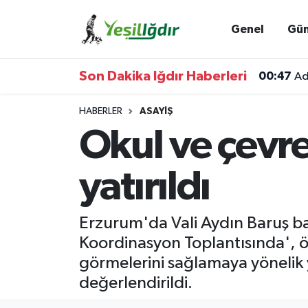
Genel
Gü
Iğdır Nöbetçi Eczaneler
Son Dakika Iğdır Haberleri
00:47
Ad
Iğdır Hava Durumu
HABERLER
ASAYIŞ
İğdir Namaz Vakitleri
Okul ve çevre
Iğdır Trafik Yoğunluk Haritası
yatırıldı
Süper Lig Puan Durumu ve Fikstür
Erzurum'da Vali Aydın Baruş baş
Tüm Manşetler
Koordinasyon Toplantısında', ö
görmelerini sağlamaya yönelik y
Son Dakika Haberleri
değerlendirildi.
Haber Arşivi