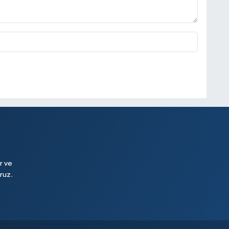
r ve
ruz.