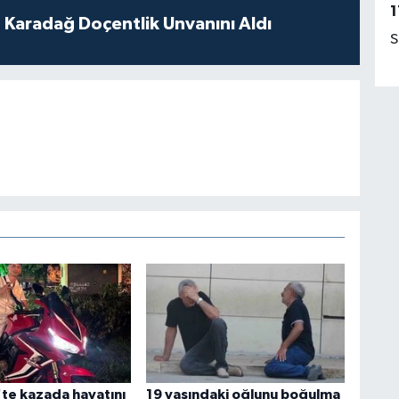
1
t Karadağ Doçentlik Unvanını Aldı
S
te kazada hayatını
19 yaşındaki oğlunu boğulma