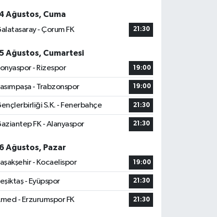
4 Ağustos, Cuma
alatasaray - Çorum FK
21:30
5 Ağustos, Cumartesi
onyaspor - Rizespor
19:00
asımpaşa - Trabzonspor
19:00
ençlerbirliği S.K. - Fenerbahçe
21:30
aziantep FK - Alanyaspor
21:30
6 Ağustos, Pazar
aşakşehir - Kocaelispor
19:00
eşiktaş - Eyüpspor
21:30
med - Erzurumspor FK
21:30