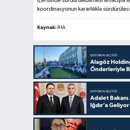
içerisinde sürdürülebilmesi amacıyla ilgi
koordinasyonun kararlılıkla sürdürülece
Kaynak:
İHA
EDITÖRÜN SEÇTIĞI
Alagöz Holding
Önderleriyle B
EDITÖRÜN SEÇTIĞI
Adalet Bakanı 
Iğdır’a Geliyor