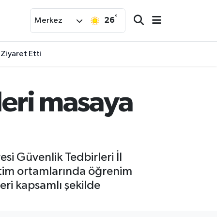
°
26
Merkez
 Ziyaret Etti
leri masaya
i Güvenlik Tedbirleri İl
ğitim ortamlarında öğrenim
eri kapsamlı şekilde