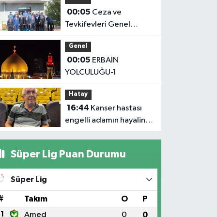
00:05
Ceza ve
Tevkifevleri Genel
Müdürü Çelebi
Genel
Yılmaz’dan Iğdır’daki
00:05
ERBAİN
Kurumlara Ziyaret ve
YOLCULUĞU-1
Üretim İncelemesi
Hatay
16:44
Kanser hastası
engelli adamın hayalini
bile kuramadığı evine
kavuşunca döktüğü
Süper Lig Puan Durumu
gözyaşı duygulandırdı
Süper Lig
#
Takım
O
P
1
Amed
0
0