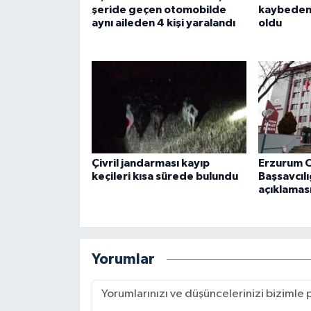
şeride geçen otomobilde
kaybeden ş
aynı aileden 4 kişi yaralandı
oldu
Çivril jandarması kayıp
Erzurum 
keçileri kısa sürede bulundu
Başsavcıl
açıklamas
Yorumlar