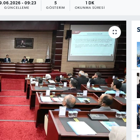
9.06.2026 - 09:23
5
1 DK
GÜNCELLEME
GÖSTERIM
OKUNMA SÜRESI