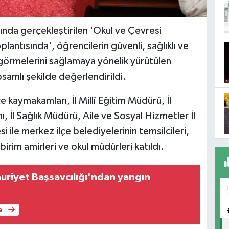
ında gerçekleştirilen 'Okul ve Çevresi
lantısında', öğrencilerin güvenli, sağlıklı ve
görmelerini sağlamaya yönelik yürütülen
psamlı şekilde değerlendirildi.
e kaymakamları, İl Millî Eğitim Müdürü, İl
 İl Sağlık Müdürü, Aile ve Sosyal Hizmetler İl
ile merkez ilçe belediyelerinin temsilcileri,
 birim amirleri ve okul müdürleri katıldı.
riyet Başsavcılığı'ndan yangın
e