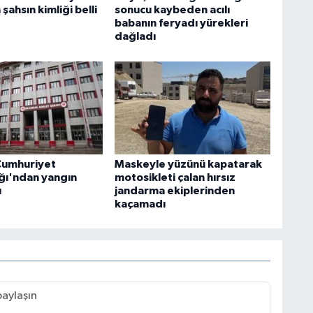
ahsın kimliği belli
sonucu kaybeden acılı
babanın feryadı yürekleri
dağladı
Cumhuriyet
Maskeyle yüzünü kapatarak
ığı'ndan yangın
motosikleti çalan hırsız
ı
jandarma ekiplerinden
kaçamadı