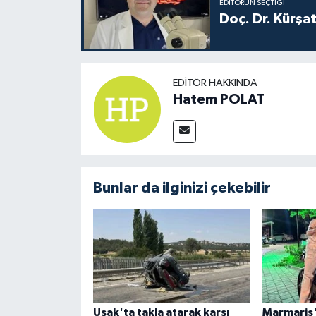
EDITÖRÜN SEÇTIĞI
Doç. Dr. Kürşa
EDITÖR HAKKINDA
Hatem POLAT
Bunlar da ilginizi çekebilir
Uşak'ta takla atarak karşı
Marmaris'