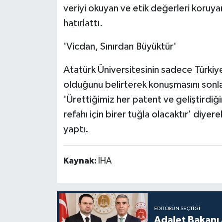
veriyi okuyan ve etik değerleri koruyan
hatırlattı.
'Vicdan, Sınırdan Büyüktür'
Atatürk Üniversitesinin sadece Türkiy
olduğunu belirterek konuşmasını sonl
'Ürettiğimiz her patent ve geliştirdiğ
refahı için birer tuğla olacaktır' diyer
yaptı.
Kaynak:
İHA
EDITÖRÜN SEÇTIĞI
Adalet Bakanı 