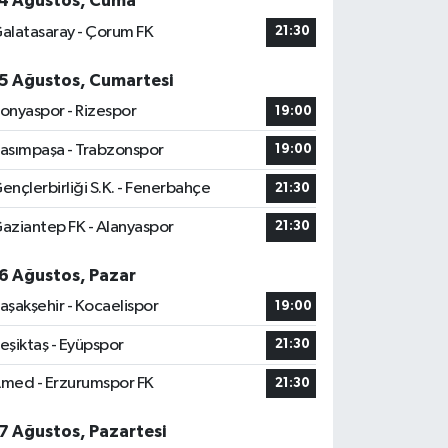
4 Ağustos, Cuma
alatasaray - Çorum FK
21:30
5 Ağustos, Cumartesi
onyaspor - Rizespor
19:00
asımpaşa - Trabzonspor
19:00
ençlerbirliği S.K. - Fenerbahçe
21:30
aziantep FK - Alanyaspor
21:30
6 Ağustos, Pazar
aşakşehir - Kocaelispor
19:00
eşiktaş - Eyüpspor
21:30
med - Erzurumspor FK
21:30
7 Ağustos, Pazartesi