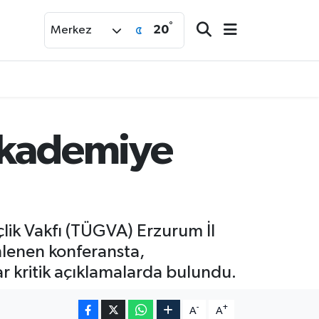
°
20
Merkez
Akademiye
lik Vakfı (TÜGVA) Erzurum İl
nlenen konferansta,
ar kritik açıklamalarda bulundu.
-
+
A
A