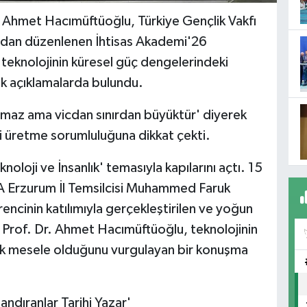
. Ahmet Hacımüftüoğlu, Türkiye Gençlik Vakfı
ından düzenlenen İhtisas Akademi'26
eknolojinin küresel güç dengelerindeki
tik açıklamalarda bulundu.
nımaz ama vicdan sınırdan büyüktür' diyerek
ji üretme sorumluluğuna dikkat çekti.
loji ve İnsanlık' temasıyla kapılarını açtı. 15
 Erzurum İl Temsilcisi Muhammed Faruk
encinin katılımıyla gerçekleştirilen ve yoğun
Prof. Dr. Ahmet Hacımüftüoğlu, teknolojinin
litik mesele olduğunu vurgulayan bir konuşma
andıranlar Tarihi Yazar'