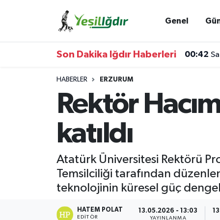
Genel
Gü
Iğdır Nöbetçi Eczaneler
Son Dakika Iğdır Haberleri
00:42
Sa
Iğdır Hava Durumu
HABERLER
ERZURUM
İğdir Namaz Vakitleri
Rektör Hacım
Iğdır Trafik Yoğunluk Haritası
katıldı
Süper Lig Puan Durumu ve Fikstür
Atatürk Üniversitesi Rektörü P
Tüm Manşetler
Temsilciliği tarafından düzen
teknolojinin küresel güç dengel
Son Dakika Haberleri
HATEM POLAT
13.05.2026 - 13:03
13
Haber Arşivi
EDITÖR
YAYINLANMA