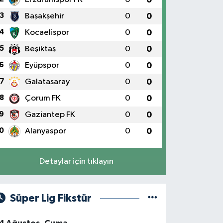
3
Başakşehir
0
0
4
Kocaelispor
0
0
5
Beşiktaş
0
0
6
Eyüpspor
0
0
7
Galatasaray
0
0
8
Çorum FK
0
0
9
Gaziantep FK
0
0
0
Alanyaspor
0
0
Detaylar için tıklayın
Süper Lig Fikstür