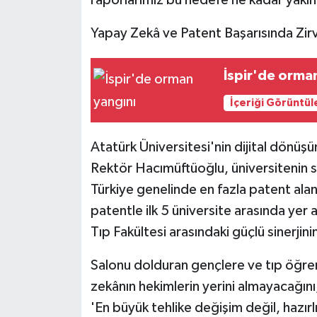
raporlarımız bu hedefe ne kadar yakın
Yapay Zekâ ve Patent Başarısında Zir
İspir'de orma
İçeriği Görüntül
Atatürk Üniversitesi'nin dijital dönüş
Rektör Hacımüftüoğlu, üniversitenin sa
Türkiye genelinde en fazla patent alan 
patentle ilk 5 üniversite arasında yer
Tıp Fakültesi arasındaki güçlü sinerjin
Salonu dolduran gençlere ve tıp öğre
zekânın hekimlerin yerini almayacağını,
'En büyük tehlike değişim değil, hazırl