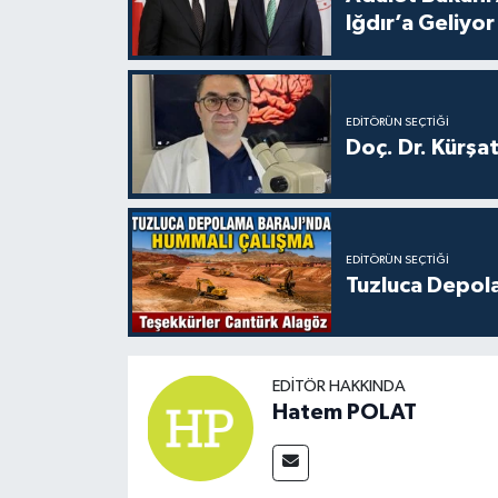
Iğdır’a Geliyor
EDITÖRÜN SEÇTIĞI
Doç. Dr. Kürşa
EDITÖRÜN SEÇTIĞI
Tuzluca Depol
EDITÖR HAKKINDA
Hatem POLAT