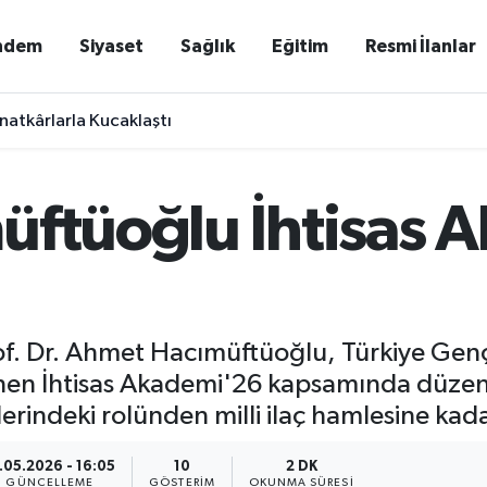
ndem
Siyaset
Sağlık
Eğitim
Resmi İlanlar
natkârlarla Kucaklaştı
üftüoğlu İhtisas 
rof. Dr. Ahmet Hacımüftüoğlu, Türkiye Genç
lenen İhtisas Akademi'26 kapsamında düze
erindeki rolünden milli ilaç hamlesine kad
.05.2026 - 16:05
10
2 DK
GÜNCELLEME
GÖSTERIM
OKUNMA SÜRESI