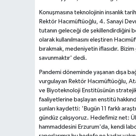
Konuşmasına teknolojinin insanlık tari
Rektör Hacımüftüoğlu, 4. Sanayi Devr
tutanın geleceği de şekillendirdiğini be
olarak kullanılmasını eleştiren Hacım
bırakmak, medeniyetin iflasıdır. Bizim
savunmaktır' dedi.
Pandemi döneminde yaşanan dışa bağımlı
vurgulayan Rektör Hacımüftüoğlu, Atat
ve Biyoteknoloji Enstitüsünün strate
faaliyetlerine başlayan enstitü hakkın
şunları kaydetti: 'Bugün 11 farklı ara
gündüz çalışıyoruz. Hedefimiz net: Ülk
hammaddesini Erzurum'da, kendi labora