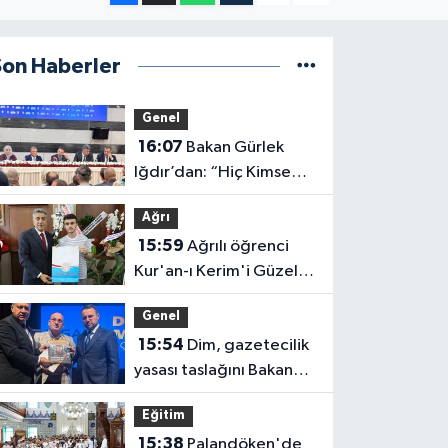
Son Haberler
Genel
16:07
Bakan Gürlek
Iğdır’dan: “Hiç Kimse
Hukukun Üzerinde
Ağrı
Değil”
15:59
Ağrılı öğrenci
Kur'an-ı Kerim'i Güzel
Okuma Yarışması'nda
Genel
Türkiye ikincisi oldu
15:54
Dim, gazetecilik
yasası taslağını Bakan
Gürlek'e sundu
Eğitim
15:38
Palandöken'de