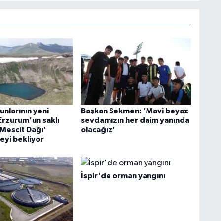
nlarının yeni
Başkan Sekmen: 'Mavi beyaz
Erzurum'un saklı
sevdamızın her daim yanında
'Mescit Dağı'
olacağız'
eyi bekliyor
İspir'de orman yangını