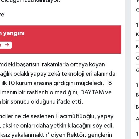
 olduğumuzu kanıtlıyor.'
1
G
ve
1
n yangını
K
e
K
G
ümdeki başarısını rakamlarla ortaya koyan
G
ğlık odaklı yapay zekâ teknolojileri alanında
ilk 10 kurum arasına girdiğini müjdeledi. 18
1
 almanın bir rastlantı olmadığını, DAYTAM ve
B
in bir sonucu olduğunu ifade etti.
B
ncilerine de seslenen Hacımüftüoğlu, yapay
A
 aksine onları daha yetkin kılacağını söyledi.
1
ıksız yakalanmaktır' diyen Rektör, gençlerin