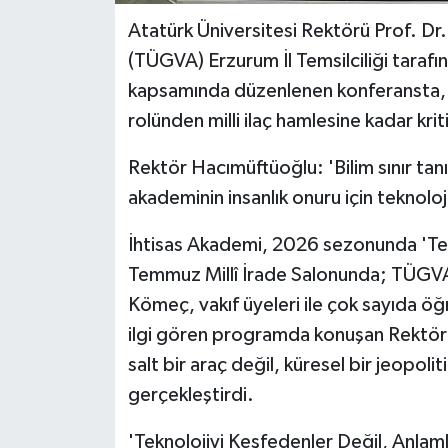
Atatürk Üniversitesi Rektörü Prof. Dr
(TÜGVA) Erzurum İl Temsilciliği taraf
kapsamında düzenlenen konferansta, t
rolünden milli ilaç hamlesine kadar kri
Rektör Hacımüftüoğlu: 'Bilim sınır ta
akademinin insanlık onuru için teknolo
İhtisas Akademi, 2026 sezonunda 'Tekno
Temmuz Millî İrade Salonunda; TÜGVA
Kömeç, vakıf üyeleri ile çok sayıda öğr
ilgi gören programda konuşan Rektör 
salt bir araç değil, küresel bir jeopo
gerçekleştirdi.
'Teknolojiyi Keşfedenler Değil, Anlaml