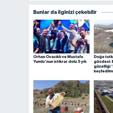
Bunlar da ilginizi çekebilir
Orhan Ovacıklı ve Mustafa
Doğa tutku
Yumlu'nun istikrar dolu 5 yılı
gözdesi: 
güzelliği 
keşfedilm