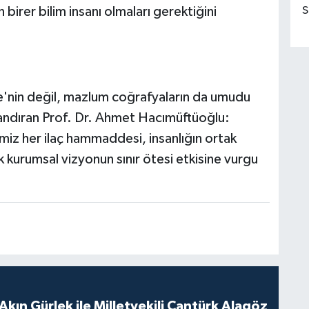
S
 birer bilim insanı olmaları gerektiğini
e'nin değil, mazlum coğrafyaların da umudu
andıran Prof. Dr. Ahmet Hacımüftüoğlu:
imiz her ilaç hammaddesi, insanlığın ortak
ek kurumsal vizyonun sınır ötesi etkisine vurgu
Akın Gürlek ile Milletvekili Cantürk Alagöz