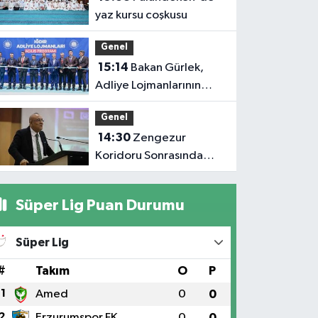
yaz kursu coşkusu
Genel
15:14
Bakan Gürlek,
Adliye Lojmanlarının
Açılışını Gerçekleştirdi
Genel
14:30
Zengezur
Koridoru Sonrasında
Iğdır
Süper Lig Puan Durumu
Süper Lig
#
Takım
O
P
1
Amed
0
0
2
Erzurumspor FK
0
0