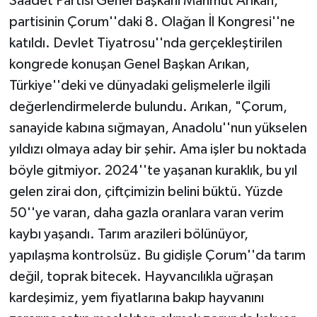
Saadet Partisi Genel Başkanı Mahmut Arıkan,
partisinin Çorum''daki 8. Olağan İl Kongresi''ne
katıldı. Devlet Tiyatrosu''nda gerçekleştirilen
kongrede konuşan Genel Başkan Arıkan,
Türkiye''deki ve dünyadaki gelişmelerle ilgili
değerlendirmelerde bulundu. Arıkan, "Çorum,
sanayide kabına sığmayan, Anadolu''nun yükselen
yıldızı olmaya aday bir şehir. Ama işler bu noktada
böyle gitmiyor. 2024''te yaşanan kuraklık, bu yıl
gelen zirai don, çiftçimizin belini büktü. Yüzde
50''ye varan, daha gazla oranlara varan verim
kaybı yaşandı. Tarım arazileri bölünüyor,
yapılaşma kontrolsüz. Bu gidişle Çorum''da tarım
değil, toprak bitecek. Hayvancılıkla uğraşan
kardeşimiz, yem fiyatlarına bakıp hayvanını