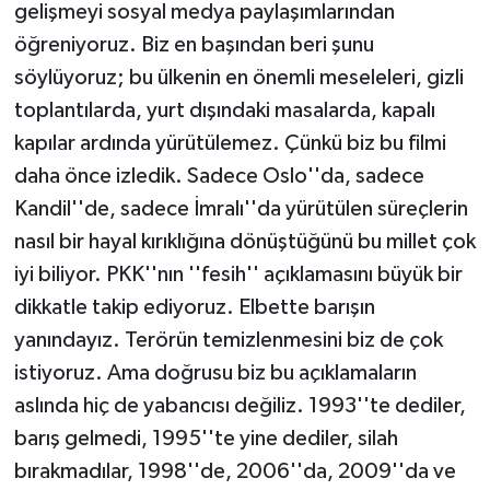
gelişmeyi sosyal medya paylaşımlarından
öğreniyoruz. Biz en başından beri şunu
söylüyoruz; bu ülkenin en önemli meseleleri, gizli
toplantılarda, yurt dışındaki masalarda, kapalı
kapılar ardında yürütülemez. Çünkü biz bu filmi
daha önce izledik. Sadece Oslo''da, sadece
Kandil''de, sadece İmralı''da yürütülen süreçlerin
nasıl bir hayal kırıklığına dönüştüğünü bu millet çok
iyi biliyor. PKK''nın ''fesih'' açıklamasını büyük bir
dikkatle takip ediyoruz. Elbette barışın
yanındayız. Terörün temizlenmesini biz de çok
istiyoruz. Ama doğrusu biz bu açıklamaların
aslında hiç de yabancısı değiliz. 1993''te dediler,
barış gelmedi, 1995''te yine dediler, silah
bırakmadılar, 1998''de, 2006''da, 2009''da ve