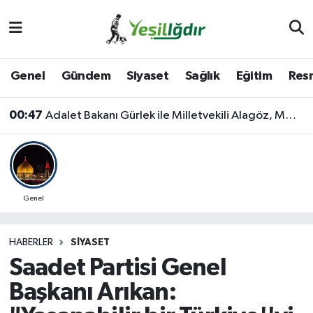
Iğdır Nöbetçi Eczaneler
Genel
Gündem
Siyaset
Sağlık
Eğitim
Resm
Iğdır Hava Durumu
00:47
Adalet Bakanı Gürlek ile Milletvekili Alagöz, MHP İl Başkanlığını Ziyaret Etti
İğdir Namaz Vakitleri
Iğdır Trafik Yoğunluk Haritası
Süper Lig Puan Durumu ve Fikstür
Genel
Tüm Manşetler
HABERLER
SIYASET
Saadet Partisi Genel
Son Dakika Haberleri
Başkanı Arıkan:
Haber Arşivi