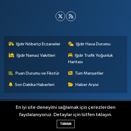
Iğdır Nöbetçi Eczaneler
Iğdır Hava Durumu
İğdir Namaz Vakitleri
Iğdır Trafik Yoğunluk
Haritası
Puan Durumu ve Fikstür
Tüm Manşetler
Son Dakika Haberleri
Haber Arşivi
Künye
İletişim
Çerez Politikası
Gizlilik ilkeleri
En iyi site deneyimi sağlamak için çerezlerden
faydalanıyoruz. Detaylar için lütfen tıklayın.
Haber Yazılımı:
TE Bilişim
TAMAM