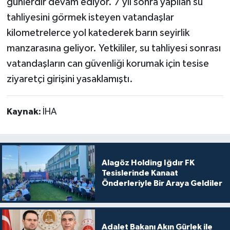
günlerdir devam ediyor. 7 yıl sonra yapılan su
tahliyesini görmek isteyen vatandaşlar
kilometrelerce yol katederek barın seyirlik
manzarasına geliyor. Yetkililer, su tahliyesi sonrası
vatandaşların can güvenliği korumak için tesise
ziyaretçi girişini yasaklamıştı.
Kaynak:
İHA
Alagöz Holding Iğdır FK
Tesislerinde Kanaat
Önderleriyle Bir Araya Geldiler
Adalet Bakanı Akın Gürlek ile