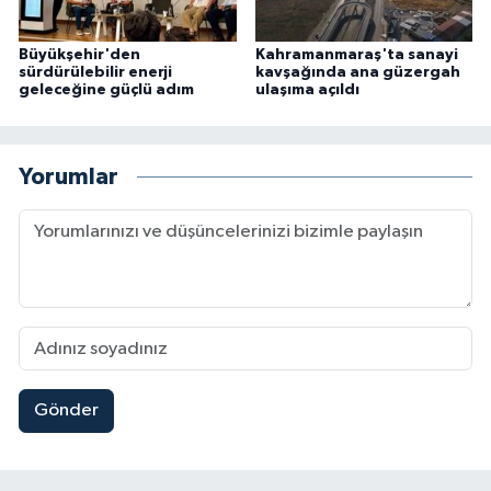
Büyükşehir'den
Kahramanmaraş'ta sanayi
sürdürülebilir enerji
kavşağında ana güzergah
geleceğine güçlü adım
ulaşıma açıldı
Yorumlar
Gönder