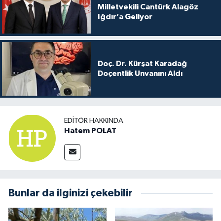
Milletvekili Cantürk Alagöz
Iğdır’a Geliyor
Doç. Dr. Kürşat Karadağ
Doçentlik Unvanını Aldı
EDITÖR HAKKINDA
Hatem POLAT
Bunlar da ilginizi çekebilir