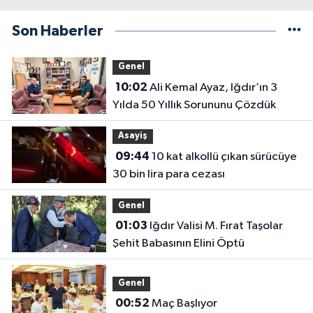
Son Haberler
Genel
10:02
Ali Kemal Ayaz, Iğdır’ın 3
Yılda 50 Yıllık Sorununu Çözdük
Asayiş
09:44
10 kat alkollü çıkan sürücüye
30 bin lira para cezası
Genel
01:03
Iğdır Valisi M. Fırat Taşolar
Şehit Babasının Elini Öptü
Genel
00:52
Maç Başlıyor