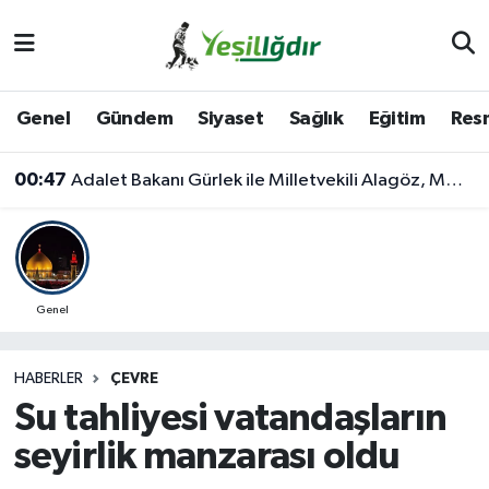
Iğdır Nöbetçi Eczaneler
Genel
Gündem
Siyaset
Sağlık
Eğitim
Resm
Iğdır Hava Durumu
00:47
Adalet Bakanı Gürlek ile Milletvekili Alagöz, MHP İl Başkanlığını Ziyaret Etti
İğdir Namaz Vakitleri
Iğdır Trafik Yoğunluk Haritası
Süper Lig Puan Durumu ve Fikstür
Genel
Tüm Manşetler
HABERLER
ÇEVRE
Su tahliyesi vatandaşların
Son Dakika Haberleri
seyirlik manzarası oldu
Haber Arşivi