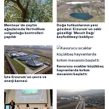
Menteşe'de zeytin
Doğa tutkunlarının yeni
ağaçlarında Verticillium
gözdesi: Erzurum'un saklı
solgunluğu kontrolleri
güzelliği 'Mescit Dağı'
yapıldı
keşfedilmeyi bekliyor
Kavurucu sıcaklar küçükbaş
hayvanlarda kırkım
mesaisini başlattı
İşte Erzurum'un çevre ve
enerji karnesi