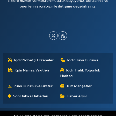
sizlere hizmet vermekten mutluluk duyuyoruz. Sorularınız ve
önerileriniz için bizimle iletişime geçebilirsiniz.
Iğdır Nöbetçi Eczaneler
Iğdır Hava Durumu
İğdir Namaz Vakitleri
Iğdır Trafik Yoğunluk
Haritası
Puan Durumu ve Fikstür
Tüm Manşetler
Son Dakika Haberleri
Haber Arşivi
Künye
İletişim
Çerez Politikası
Gizlilik ilkeleri