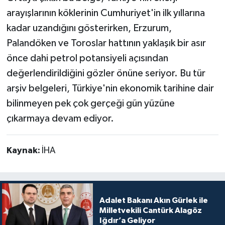
arayışlarının köklerinin Cumhuriyet'in ilk yıllarına
kadar uzandığını gösterirken, Erzurum,
Palandöken ve Toroslar hattının yaklaşık bir asır
önce dahi petrol potansiyeli açısından
değerlendirildiğini gözler önüne seriyor. Bu tür
arşiv belgeleri, Türkiye'nin ekonomik tarihine dair
bilinmeyen pek çok gerçeği gün yüzüne
çıkarmaya devam ediyor.
Kaynak:
İHA
Adalet Bakanı Akın Gürlek ile
Milletvekili Cantürk Alagöz
Iğdır’a Geliyor