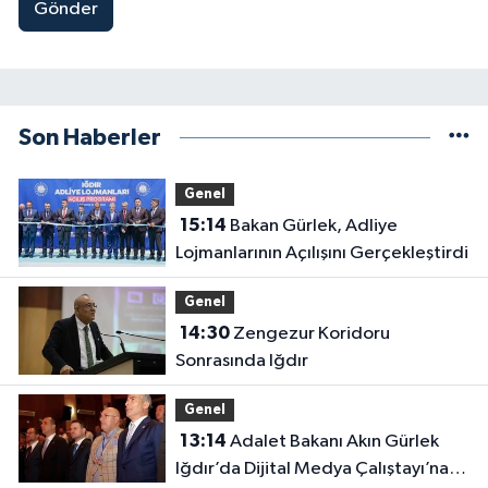
Gönder
Son Haberler
Genel
15:14
Bakan Gürlek, Adliye
Lojmanlarının Açılışını Gerçekleştirdi
Genel
14:30
Zengezur Koridoru
Sonrasında Iğdır
Genel
13:14
Adalet Bakanı Akın Gürlek
Iğdır’da Dijital Medya Çalıştayı’na