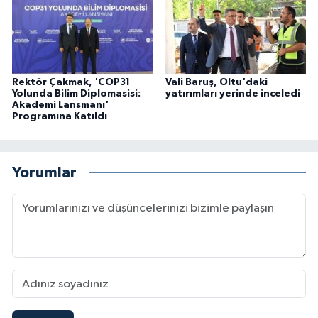
Rektör Çakmak, 'COP31
Vali Baruş, Oltu'daki
Yolunda Bilim Diplomasisi:
yatırımları yerinde inceledi
Akademi Lansmanı'
Programına Katıldı
Yorumlar