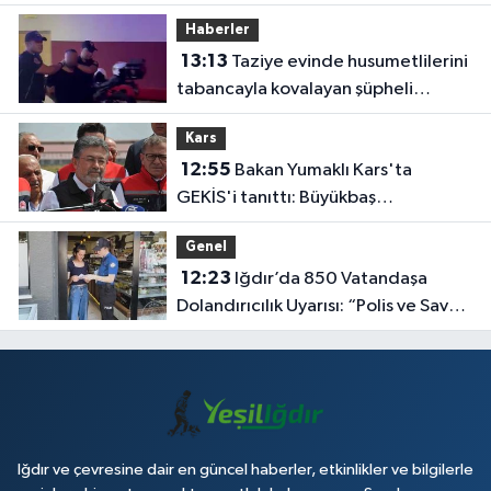
Katıldı
Haberler
13:13
Taziye evinde husumetlilerini
tabancayla kovalayan şüpheli
gözaltına alındı
Kars
12:55
Bakan Yumaklı Kars'ta
GEKİS'i tanıttı: Büyükbaş
hayvancılıkta 'dijital kimlik' dönemi
Genel
başladı
12:23
Iğdır’da 850 Vatandaşa
Dolandırıcılık Uyarısı: “Polis ve Savcı
Para İstemez”
Iğdır ve çevresine dair en güncel haberler, etkinlikler ve bilgilerle