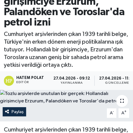
girişimciye Erzurum,
Palandöken ve Toroslar'da
petrol izni
Cumhuriyet arşivlerinden çıkan 1939 tarihli belge,
Türkiye'nin erken dönem enerji politikalarına ışık
tutuyor. Hollandalı bir girişimciye, Erzurum'dan
Toroslara uzanan geniş bir sahada petrol arama
yetkisi verildiği ortaya çıktı.
HATEM POLAT
27.04.2026 - 09:12
27.04.2026 - 11:
EDITÖR
YAYINLANMA
GÜNCELLEME
Paylaş
-
+
A
A
Cumhuriyet arşivlerinden çıkan 1939 tarihli belge,