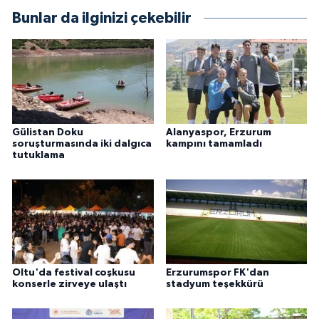
Bunlar da ilginizi çekebilir
Gülistan Doku
Alanyaspor, Erzurum
soruşturmasında iki dalgıca
kampını tamamladı
tutuklama
Oltu'da festival coşkusu
Erzurumspor FK'dan
konserle zirveye ulaştı
stadyum teşekkürü