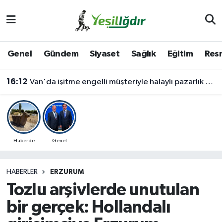
Iğdır Nöbetçi Eczaneler
Genel
Gündem
Siyaset
Sağlık
Eğitim
Resm
Iğdır Hava Durumu
16:12
Van'da işitme engelli müşteriyle halaylı pazarlık gülümsetti
İğdir Namaz Vakitleri
16:03
Van'da işitme engelli müşteriyle halaylı pazarlık gülümsetti
Iğdır Trafik Yoğunluk Haritası
Süper Lig Puan Durumu ve Fikstür
Haberde
Genel
Tüm Manşetler
HABERLER
ERZURUM
Tozlu arşivlerde unutulan
Son Dakika Haberleri
bir gerçek: Hollandalı
Haber Arşivi