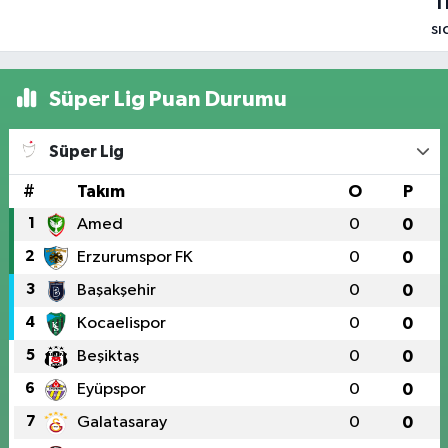
1
sı
ka
ad
Süper Lig Puan Durumu
Sa
Şe
Süper Lig
ol
#
Takım
O
P
1
Amed
0
0
2
Erzurumspor FK
0
0
3
Başakşehir
0
0
4
Kocaelispor
0
0
5
Beşiktaş
0
0
6
Eyüpspor
0
0
7
Galatasaray
0
0