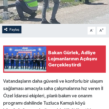
Paylaş
-
+
A
A
Bakan Gürlek, Adliye
Lojmanlarının Açılışını
Gerçekleştirdi
Vatandaşların daha güvenli ve konforlu bir ulaşım
sağlaması amacıyla saha çalışmalarına hız veren İl
Özel İdaresi ekipleri, planlı bakım ve onarım
programı dahilinde Tuzluca Kamışlı köyü