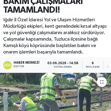
BAKIM ÇALIŞMALARI
TAMAMLANDI!
Iğdır İl Özel İdaresi Yol ve Ulaşım Hizmetleri
Müdürlüğü ekipleri, kent genelindeki kırsal altyapı
ve yol güvenliği çalışmalarını aralıksız sürdürüyor.
Çalışmalar kapsamında, Tuzluca ilçesine bağlı
Kamışlı köyü köprüsünde başlatılan bakım ve
onarım işlemleri başarıyla tamamlandı.
HABER MERKEZI
03.06.2026 - 14:58
6
EDITÖR
YAYINLANMA
PAYLAŞIM
GÖ