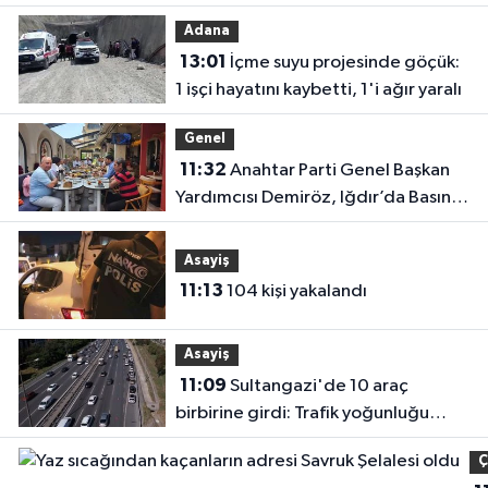
akımına
Adana
kapılan işç
13:01
İçme suyu projesinde göçük:
hayatın'd
1 işçi hayatını kaybetti, 1'i ağır yaralı
oldu
Genel
11:32
Anahtar Parti Genel Başkan
Yardımcısı Demiröz, Iğdır’da Basın
Mensuplarıyla Buluştu
Asayiş
11:13
104 kişi yakalandı
Asayiş
11:09
Sultangazi'de 10 araç
birbirine girdi: Trafik yoğunluğu
havadan görüntülendi
Ç