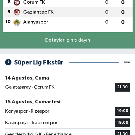
8
Çorum FK
0
0
9
Gaziantep FK
0
0
10
Alanyaspor
0
0
Detaylar için tıklayın
Süper Lig Fikstür
14 Ağustos, Cuma
Galatasaray - Çorum FK
21:30
15 Ağustos, Cumartesi
Konyaspor - Rizespor
19:00
Kasımpaşa - Trabzonspor
19:00
Gençlerbirliği S.K. - Fenerbahçe
21:30