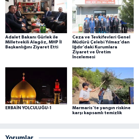
Adalet Bakanı Gürlek ile
Ceza ve Tevkifevleri Genel
Milletvekili Alagöz, MHP İl
Müdürü Çelebi Yılmaz’dan
Başkanlığını Ziyaret Etti
Iğdır’daki Kurumlara
Ziyaret ve Üretim
İncelemesi
ERBAİN YOLCULUĞU-1
Marmaris'te yangın riskine
karşı kapsamlı temizlik
Yorumlar