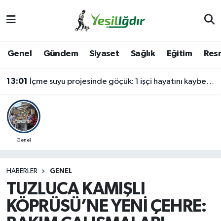
Iğdır Nöbetçi Eczaneler
Genel
Gündem
Siyaset
Sağlık
Eğitim
Resm
Iğdır Hava Durumu
13:01
İçme suyu projesinde göçük: 1 işçi hayatını kaybetti, 1'i ağır yaralı
İğdir Namaz Vakitleri
Iğdır Trafik Yoğunluk Haritası
Süper Lig Puan Durumu ve Fikstür
Genel
Tüm Manşetler
HABERLER
GENEL
TUZLUCA KAMIŞLI
Son Dakika Haberleri
KÖPRÜSÜ’NE YENİ ÇEHRE:
Haber Arşivi