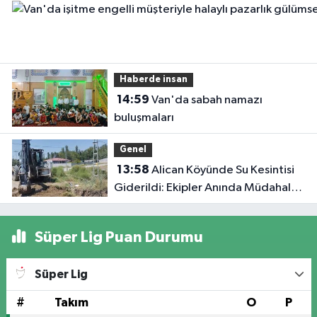
Haberde insan
14:59
Van'da sabah namazı
buluşmaları
Genel
13:58
Alican Köyünde Su Kesintisi
Giderildi: Ekipler Anında Müdahale
Etti
Süper Lig Puan Durumu
Süper Lig
#
Takım
O
P