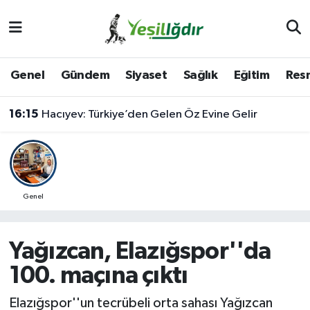
Iğdır Nöbetçi Eczaneler
Genel
Gündem
Siyaset
Sağlık
Eğitim
Resm
Iğdır Hava Durumu
16:15
Hacıyev: Türkiye’den Gelen Öz Evine Gelir
İğdir Namaz Vakitleri
Iğdır Trafik Yoğunluk Haritası
Süper Lig Puan Durumu ve Fikstür
Genel
Tüm Manşetler
Yağızcan, Elazığspor''da
Son Dakika Haberleri
100. maçına çıktı
Haber Arşivi
Elazığspor''un tecrübeli orta sahası Yağızcan