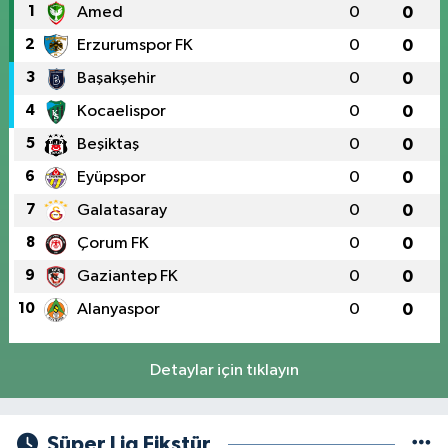
1
Amed
0
0
2
Erzurumspor FK
0
0
3
Başakşehir
0
0
4
Kocaelispor
0
0
5
Beşiktaş
0
0
6
Eyüpspor
0
0
7
Galatasaray
0
0
8
Çorum FK
0
0
9
Gaziantep FK
0
0
10
Alanyaspor
0
0
Detaylar için tıklayın
Süper Lig Fikstür