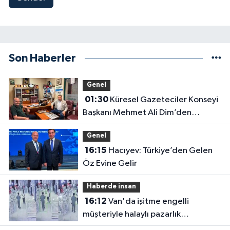
Son Haberler
Genel
01:30
Küresel Gazeteciler Konseyi
Başkanı Mehmet Ali Dim’den
Gazetemize Ziyaret
Genel
16:15
Hacıyev: Türkiye’den Gelen
Öz Evine Gelir
Haberde insan
16:12
Van'da işitme engelli
müşteriyle halaylı pazarlık
gülümsetti