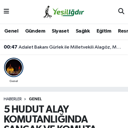
Iğdır Nöbetçi Eczaneler
Genel
Gündem
Siyaset
Sağlık
Eğitim
Resm
Iğdır Hava Durumu
00:47
Adalet Bakanı Gürlek ile Milletvekili Alagöz, MHP İl Başkanlığını Ziyaret Etti
İğdir Namaz Vakitleri
Iğdır Trafik Yoğunluk Haritası
Süper Lig Puan Durumu ve Fikstür
Genel
Tüm Manşetler
HABERLER
GENEL
5 HUDUT ALAY
Son Dakika Haberleri
KOMUTANLIĞINDA
Haber Arşivi