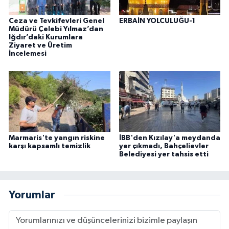
Ceza ve Tevkifevleri Genel
ERBAİN YOLCULUĞU-1
Müdürü Çelebi Yılmaz’dan
Iğdır’daki Kurumlara
Ziyaret ve Üretim
İncelemesi
Marmaris'te yangın riskine
İBB'den Kızılay'a meydanda
karşı kapsamlı temizlik
yer çıkmadı, Bahçelievler
Belediyesi yer tahsis etti
Yorumlar