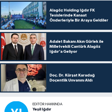
Alagöz Holding Iğdır FK
Tesislerinde Kanaat
Önderleriyle Bir Araya Geldiler
Adalet Bakanı Akın Gürlek ile
Milletvekili Cantürk Alagöz
Iğdır’a Geliyor
Doç. Dr. Kürşat Karadağ
Doçentlik Unvanını Aldı
EDITÖR HAKKINDA
Yeşil Iğdır