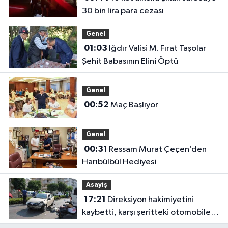
30 bin lira para cezası
Genel
01:03
Iğdır Valisi M. Fırat Taşolar
Şehit Babasının Elini Öptü
Genel
00:52
Maç Başlıyor
Genel
00:31
Ressam Murat Çeçen’den
Harıbülbül Hediyesi
Asayiş
17:21
Direksiyon hakimiyetini
kaybetti, karşı şeritteki otomobile
çarptı