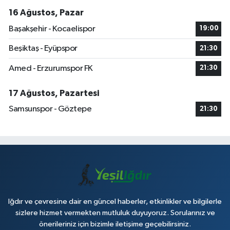
16 Ağustos, Pazar
Başakşehir - Kocaelispor
19:00
Beşiktaş - Eyüpspor
21:30
Amed - Erzurumspor FK
21:30
17 Ağustos, Pazartesi
Samsunspor - Göztepe
21:30
Iğdır ve çevresine dair en güncel haberler, etkinlikler ve bilgilerle
sizlere hizmet vermekten mutluluk duyuyoruz. Sorularınız ve
önerileriniz için bizimle iletişime geçebilirsiniz.