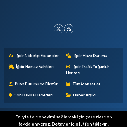
Iğdır Nöbetçi Eczaneler
Iğdır Hava Durumu
İğdir Namaz Vakitleri
Iğdır Trafik Yoğunluk
Haritası
Puan Durumu ve Fikstür
Tüm Manşetler
Son Dakika Haberleri
Haber Arşivi
Künye
İletişim
Çerez Politikası
Gizlilik ilkeleri
En iyi site deneyimi sağlamak için çerezlerden
faydalanıyoruz. Detaylar için lütfen tıklayın.