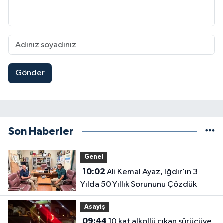
Gönder
Son Haberler
Genel
10:02
Ali Kemal Ayaz, Iğdır’ın 3
Yılda 50 Yıllık Sorununu Çözdük
Asayiş
09:44
10 kat alkollü çıkan sürücüye