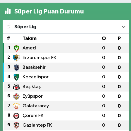
Süper Lig Puan Durumu
Süper Lig
#
Takım
O
P
1
Amed
0
0
2
Erzurumspor FK
0
0
3
Başakşehir
0
0
4
Kocaelispor
0
0
5
Beşiktaş
0
0
6
Eyüpspor
0
0
7
Galatasaray
0
0
8
Çorum FK
0
0
9
Gaziantep FK
0
0