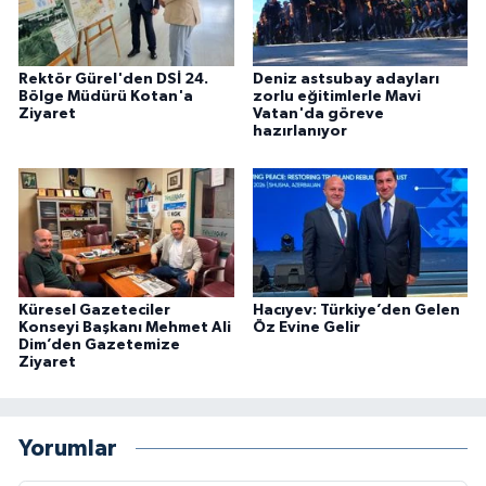
Rektör Gürel'den DSİ 24.
Deniz astsubay adayları
Bölge Müdürü Kotan'a
zorlu eğitimlerle Mavi
Ziyaret
Vatan'da göreve
hazırlanıyor
Küresel Gazeteciler
Hacıyev: Türkiye’den Gelen
Konseyi Başkanı Mehmet Ali
Öz Evine Gelir
Dim’den Gazetemize
Ziyaret
Yorumlar