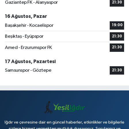
Gaziantep FK - Alanyaspor
21:30
16 Ağustos, Pazar
Başakşehir - Kocaelispor
19:00
Beşiktaş - Eyüpspor
21:30
Amed - Erzurumspor FK
21:30
17 Ağustos, Pazartesi
Samsunspor - Göztepe
21:30
Iğdır ve çevresine dair en güncel haberler, etkinlikler ve bilgilerle
sizlere hizmet vermekten mutluluk duyuyoruz. Sorularınız ve