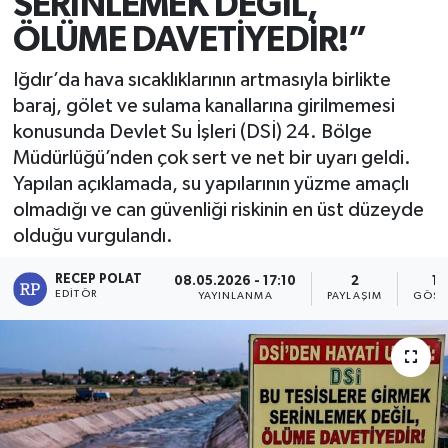
SERİNLEMEK DEĞİL,
ÖLÜME DAVETİYEDİR!”
Iğdır’da hava sıcaklıklarının artmasıyla birlikte
baraj, gölet ve sulama kanallarına girilmemesi
konusunda Devlet Su İşleri (DSİ) 24. Bölge
Müdürlüğü’nden çok sert ve net bir uyarı geldi.
Yapılan açıklamada, su yapılarının yüzme amaçlı
olmadığı ve can güvenliği riskinin en üst düzeyde
olduğu vurgulandı.
RECEP POLAT
08.05.2026 - 17:10
2
10
EDITÖR
YAYINLANMA
PAYLAŞIM
GÖST