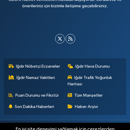
önerileriniz için bizimle iletişime geçebilirsiniz.
Iğdır Nöbetçi Eczaneler
Iğdır Hava Durumu
İğdir Namaz Vakitleri
Iğdır Trafik Yoğunluk
Haritası
Puan Durumu ve Fikstür
Tüm Manşetler
Son Dakika Haberleri
Haber Arşivi
Künye
İletişim
Çerez Politikası
Gizlilik ilkeleri
En iyi site deneyimi sağlamak için çerezlerden