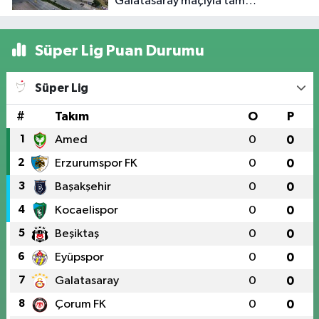
Galatasaray maçıyla tam
kapasiteyle kapılarını açacak
Süper Lig Puan Durumu
Süper Lig
#
Takım
O
P
1
Amed
0
0
2
Erzurumspor FK
0
0
3
Başakşehir
0
0
4
Kocaelispor
0
0
5
Beşiktaş
0
0
6
Eyüpspor
0
0
7
Galatasaray
0
0
8
Çorum FK
0
0