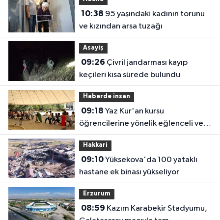
10:38
95 yaşındaki kadının torunu
ve kızından arsa tuzağı
Asayiş
09:26
Çivril jandarması kayıp
keçileri kısa sürede bulundu
Haberde insan
09:18
Yaz Kur'an kursu
öğrencilerine yönelik eğlenceli ve
eğitici etkinlik
Hakkari
09:10
Yüksekova'da 100 yataklı
hastane ek binası yükseliyor
Erzurum
08:59
Kazım Karabekir Stadyumu,