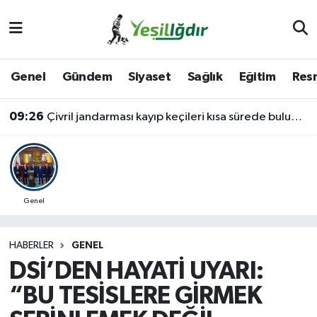
Iğdır Nöbetçi Eczaneler
Genel
Gündem
Siyaset
Sağlık
Eğitim
Resm
Iğdır Hava Durumu
09:26
Çivril jandarması kayıp keçileri kısa sürede bulundu
İğdir Namaz Vakitleri
Iğdır Trafik Yoğunluk Haritası
Süper Lig Puan Durumu ve Fikstür
Genel
Tüm Manşetler
HABERLER
GENEL
DSİ’DEN HAYATİ UYARI:
Son Dakika Haberleri
“BU TESİSLERE GİRMEK
Haber Arşivi