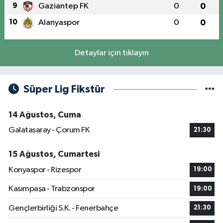
9
Gaziantep FK
0
0
10
Alanyaspor
0
0
Detaylar için tıklayın
Süper Lig Fikstür
14 Ağustos, Cuma
Galatasaray - Çorum FK
21:30
15 Ağustos, Cumartesi
Konyaspor - Rizespor
19:00
Kasımpaşa - Trabzonspor
19:00
Gençlerbirliği S.K. - Fenerbahçe
21:30