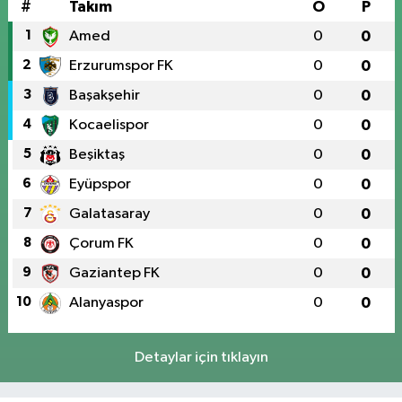
#
Takım
O
P
1
Amed
0
0
2
Erzurumspor FK
0
0
3
Başakşehir
0
0
4
Kocaelispor
0
0
5
Beşiktaş
0
0
6
Eyüpspor
0
0
7
Galatasaray
0
0
8
Çorum FK
0
0
9
Gaziantep FK
0
0
10
Alanyaspor
0
0
Detaylar için tıklayın