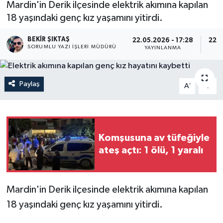
Mardin'in Derik ilçesinde elektrik akımına kapılan
18 yaşındaki genç kız yaşamını yitirdi.
BEKIR ŞIKTAŞ
22.05.2026 - 17:28
22.0
SORUMLU YAZI İŞLERI MÜDÜRÜ
YAYINLANMA
Paylaş
-
+
A
A
Komşusuna av tüfeğiyle
ateş açtı: 1 ölü, 1 yaralı
Mardin'in Derik ilçesinde elektrik akımına kapılan
18 yaşındaki genç kız yaşamını yitirdi.