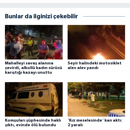
Bunlar da ilginizi çekebilir
Mahalleyi savaş alanına
Seyir halindeki motosiklet
çevirdi, alkollü kadın sürücü
alev alev yandı
karıştığı kazayı unuttu
Komşuları şüphesinde haklı
'Kız meselesinde' kan aktı:
çıktı, evinde ölü bulundu
2 yaralı