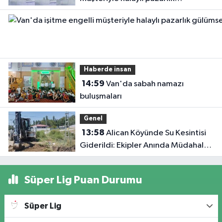
gülümsetti
Haberde insan
14:59
Van'da sabah namazı
buluşmaları
Genel
13:58
Alican Köyünde Su Kesintisi
Giderildi: Ekipler Anında Müdahale
Etti
Süper Lig Puan Durumu
Süper Lig