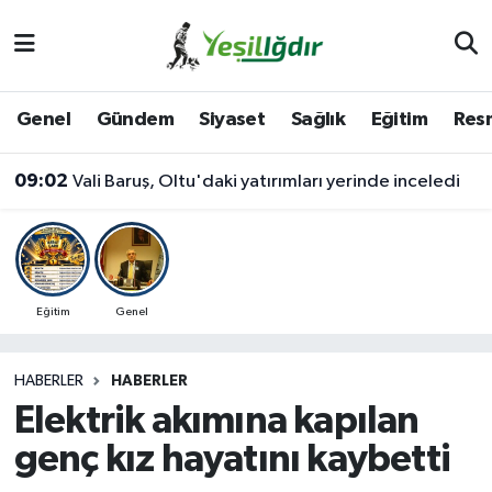
Iğdır Nöbetçi Eczaneler
Genel
Gündem
Siyaset
Sağlık
Eğitim
Resm
Iğdır Hava Durumu
09:02
Vali Baruş, Oltu'daki yatırımları yerinde inceledi
İğdir Namaz Vakitleri
Iğdır Trafik Yoğunluk Haritası
Süper Lig Puan Durumu ve Fikstür
Eğitim
Genel
Tüm Manşetler
HABERLER
HABERLER
Elektrik akımına kapılan
Son Dakika Haberleri
genç kız hayatını kaybetti
Haber Arşivi