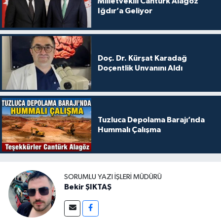
Milletvekili Cantürk Alagöz
Iğdır’a Geliyor
Doç. Dr. Kürşat Karadağ
Doçentlik Unvanını Aldı
Tuzluca Depolama Barajı’nda
Hummalı Çalışma
SORUMLU YAZI İŞLERI MÜDÜRÜ
Bekir ŞIKTAŞ