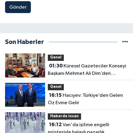
Gönder
Son Haberler
Genel
01:30
Küresel Gazeteciler Konseyi
Başkanı Mehmet Ali Dim’den
Gazetemize Ziyaret
Genel
16:15
Hacıyev: Türkiye’den Gelen
Öz Evine Gelir
Haberde insan
16:12
Van'da işitme engelli
müşteriyle halaylı pazarlık