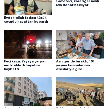
Gazeteci, karaciğer nakli
için donör bekliyor
Evdeki silah faciası küçük
çocuğu hayattan kopardı
Feci kaza: Yayaya çarpan
Asrı geride bıraktı, 101
motosikletli hayatını
yaşına komşularının
kaybetti
alkışlarıyla girdi