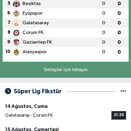
5
Beşiktaş
0
0
6
Eyüpspor
0
0
7
Galatasaray
0
0
8
Çorum FK
0
0
9
Gaziantep FK
0
0
10
Alanyaspor
0
0
Detaylar için tıklayın
Süper Lig Fikstür
14 Ağustos, Cuma
Galatasaray - Çorum FK
21:30
15 Ağustos, Cumartesi