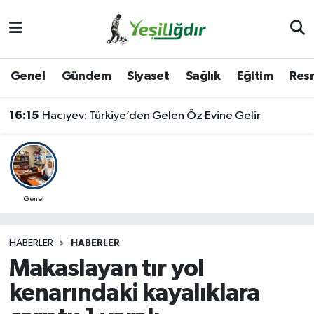
Iğdır Nöbetçi Eczaneler
Genel
Gündem
Siyaset
Sağlık
Eğitim
Resm
Iğdır Hava Durumu
16:15
Hacıyev: Türkiye’den Gelen Öz Evine Gelir
İğdir Namaz Vakitleri
Iğdır Trafik Yoğunluk Haritası
Süper Lig Puan Durumu ve Fikstür
Genel
Tüm Manşetler
HABERLER
HABERLER
Makaslayan tır yol
Son Dakika Haberleri
kenarındaki kayalıklara
Haber Arşivi