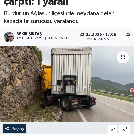
çarptı: 1 yaralı
Burdur'un Ağlasun ilçesinde meydana gelen
kazada tır sürücüsü yaralandı.
BEKIR ŞIKTAŞ
22.05.2026 - 17:06
22.0
SORUMLU YAZI İŞLERI MÜDÜRÜ
YAYINLANMA
Paylaş
-
+
A
A