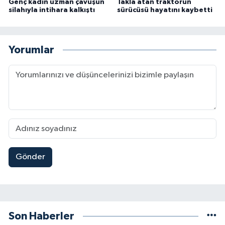
Genç kadın uzman çavuşun
Takla atan traktörün
silahıyla intihara kalkıştı
sürücüsü hayatını kaybetti
Yorumlar
Gönder
Son Haberler