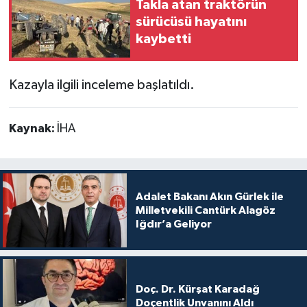
Takla atan traktörün
sürücüsü hayatını
kaybetti
Kazayla ilgili inceleme başlatıldı.
Kaynak:
İHA
Adalet Bakanı Akın Gürlek ile
Milletvekili Cantürk Alagöz
Iğdır’a Geliyor
Doç. Dr. Kürşat Karadağ
Doçentlik Unvanını Aldı