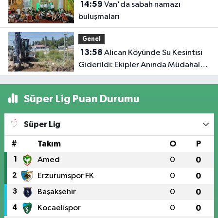
14:59
Van'da sabah namazı
buluşmaları
Genel
13:58
Alican Köyünde Su Kesintisi
Giderildi: Ekipler Anında Müdahale
Etti
Süper Lig Puan Durumu
Süper Lig
#
Takım
O
P
1
Amed
0
0
2
Erzurumspor FK
0
0
3
Başakşehir
0
0
4
Kocaelispor
0
0