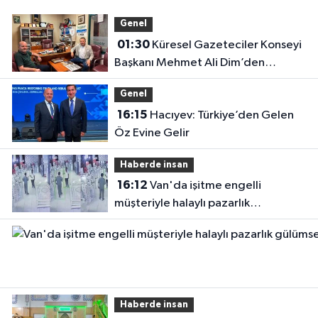
Genel
01:30
Küresel Gazeteciler Konseyi
Başkanı Mehmet Ali Dim’den
Gazetemize Ziyaret
Genel
16:15
Hacıyev: Türkiye’den Gelen
Öz Evine Gelir
Haberde insan
16:12
Van'da işitme engelli
müşteriyle halaylı pazarlık
gülümsetti
Haberde insan