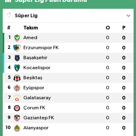
Süper Lig
#
Takım
O
P
1
Amed
0
0
2
Erzurumspor FK
0
0
3
Başakşehir
0
0
4
Kocaelispor
0
0
5
Beşiktaş
0
0
6
Eyüpspor
0
0
7
Galatasaray
0
0
8
Çorum FK
0
0
9
Gaziantep FK
0
0
10
Alanyaspor
0
0