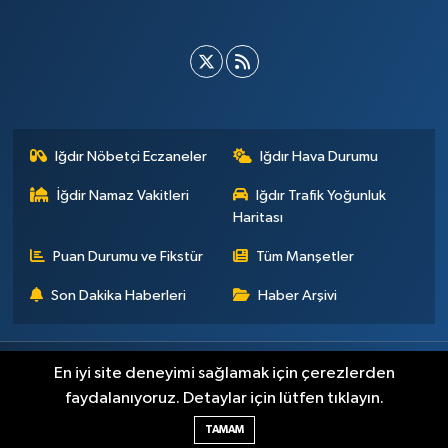
Iğdır Nöbetçi Eczaneler
Iğdır Hava Durumu
İğdir Namaz Vakitleri
Iğdır Trafik Yoğunluk
Haritası
Puan Durumu ve Fikstür
Tüm Manşetler
Son Dakika Haberleri
Haber Arşivi
Künye
İletişim
Çerez Politikası
Gizlilik ilkeleri
En iyi site deneyimi sağlamak için çerezlerden
faydalanıyoruz. Detaylar için lütfen tıklayın.
Haber Yazılımı:
TE Bilişim
TAMAM