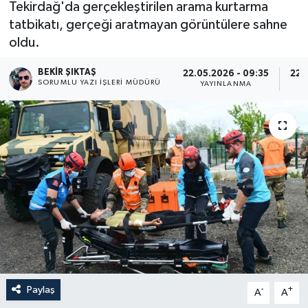
Tekirdağ'da gerçekleştirilen arama kurtarma
tatbikatı, gerçeği aratmayan görüntülere sahne
oldu.
BEKIR ŞIKTAŞ
22.05.2026 - 09:35
22.
SORUMLU YAZI İŞLERI MÜDÜRÜ
YAYINLANMA
Paylaş
-
+
A
A