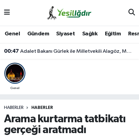
Iğdır Nöbetçi Eczaneler
Genel
Gündem
Siyaset
Sağlık
Eğitim
Resm
Iğdır Hava Durumu
00:47
Adalet Bakanı Gürlek ile Milletvekili Alagöz, MHP İl Başkanlığını Ziyaret Etti
İğdir Namaz Vakitleri
Iğdır Trafik Yoğunluk Haritası
Süper Lig Puan Durumu ve Fikstür
Genel
Tüm Manşetler
HABERLER
HABERLER
Arama kurtarma tatbikatı
Son Dakika Haberleri
gerçeği aratmadı
Haber Arşivi