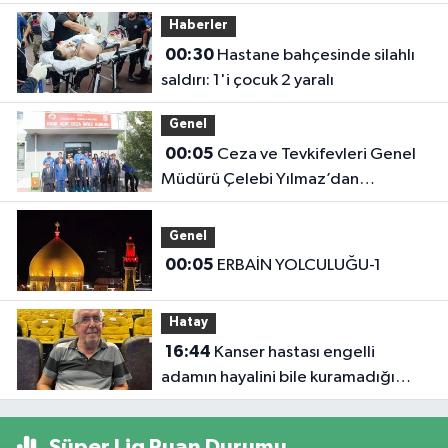
Başkanlığını Ziyaret Etti
Haberler
00:30
Hastane bahçesinde silahlı
saldırı: 1'i çocuk 2 yaralı
Genel
00:05
Ceza ve Tevkifevleri Genel
Müdürü Çelebi Yılmaz’dan
Iğdır’daki Kurumlara Ziyaret ve
Üretim İncelemesi
Genel
00:05
ERBAİN YOLCULUĞU-1
Hatay
16:44
Kanser hastası engelli
adamın hayalini bile kuramadığı
evine kavuşunca döktüğü gözyaşı
duygulandırdı
Süper Lig Puan Durumu