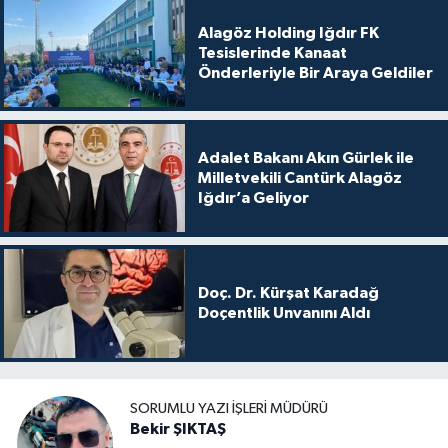
Alagöz Holding Iğdır FK
Tesislerinde Kanaat
Önderleriyle Bir Araya Geldiler
Adalet Bakanı Akın Gürlek ile
Milletvekili Cantürk Alagöz
Iğdır’a Geliyor
Doç. Dr. Kürşat Karadağ
Doçentlik Unvanını Aldı
SORUMLU YAZI İŞLERI MÜDÜRÜ
Bekir ŞIKTAŞ