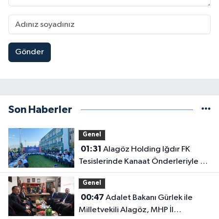
Gönder
Son Haberler
Genel
01:31
Alagöz Holding Iğdır FK
Tesislerinde Kanaat Önderleriyle Bir
Araya Geldiler
Genel
00:47
Adalet Bakanı Gürlek ile
Milletvekili Alagöz, MHP İl