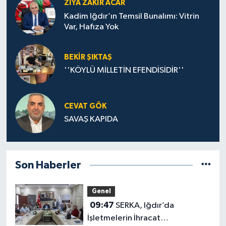
ZIYA ZAKIR ACAR
Kadim Iğdır’ın Temsil Bunalımı: Vitrin
Var, Hafıza Yok
BEKIR ŞIKTAŞ
''KÖYLÜ MİLLETİN EFENDİSİDİR''
CEVAT GÖK
SAVAŞ KAPIDA
Son Haberler
Genel
09:47
SERKA, Iğdır’da
İşletmelerin İhracat