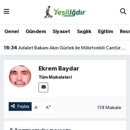
Iğdır Nöbetçi Eczaneler
Genel
Gündem
Siyaset
Sağlık
Eğitim
Resm
Iğdır Hava Durumu
16:34
Adalet Bakanı Akın Gürlek ile Milletvekili Cantürk Alagöz Iğdır’a Geliyor
İğdir Namaz Vakitleri
Iğdır Trafik Yoğunluk Haritası
Ekrem Baydar
Tüm Makaleleri
Süper Lig Puan Durumu ve Fikstür
Tüm Manşetler
Paylaş
-
+
119 Makale
A
A
Son Dakika Haberleri
Haber Arşivi