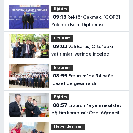
Kapasitesinin Geliştirilmesine
Eğitim
Destek Sağladı
09:13
Rektör Çakmak, 'COP31
Yolunda Bilim Diplomasisi:
Akademi Lansmanı' Programına
Erzurum
Katıldı
09:02
Vali Baruş, Oltu'daki
yatırımları yerinde inceledi
Erzurum
08:59
Erzurum'da 54 hafız
icazet belgesini aldı
Eğitim
08:57
Erzurum'a yeni nesil dev
eğitim kampüsü: Özel öğrenciler
geleceğe burada hazırlanacak
Haberde insan