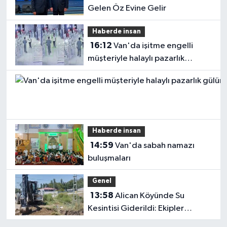
Gelen Öz Evine Gelir
Haberde insan
16:12
Van'da işitme engelli
müşteriyle halaylı pazarlık
gülümsetti
Haberde insan
14:59
Van'da sabah namazı
buluşmaları
Genel
13:58
Alican Köyünde Su
Kesintisi Giderildi: Ekipler
Anında Müdahale Etti