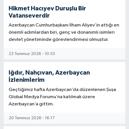
kızlarını sunanları kahretsin.
Hikmet Hacıyev Duruşlu Bir
Vatanseverdir
ABD ile İsrail, dünyanın gözünün içine baka
baka zorbalık, hukuksuzluk, kanunsuzluk
Azerbaycan Cumhurbaşkanı İlham Aliyev’in attığı en
yapıyor ve herkes korkusundan susuyor.
önemli adımlardan biri, genç ve donanımlı isimleri
devlet yönetiminde görevlendirmesi olmuştur.
İran 50 yıldır bu siyonist şer cephesinin
karşısında duruyor, taviz de vermiyor.
Ama satılmış, her şeyini siyonizmin emrine
23 Temmuz 2026 - 10:53
vermiş olanlar, sömürülmeyi kabul ederek
kul köle olmuşlardır.
Iğdır, Nahçıvan, Azerbaycan
İzzetli duruşu olmayanlar, tarihin çukurunda
İzlenimlerim
kaybolup gidecektir.
Geçtiğimiz hafta Azerbaycan’da düzenlenen Şuşa
Global Medya Forumu’na katılmak üzere
Hz. Hüseyin 1400 yıldır ilk günkü acıyla yad
ediliyor.
Azerbaycan’a gittim.
Ama Muaviye ve Yezid lanetle anılıyor.
20 Temmuz 2026 - 16:17
Muaviye ve Yezid sevgisi besleyen IŞİD
kafalılar bile çocuklarına Muaviye, Yezid adı