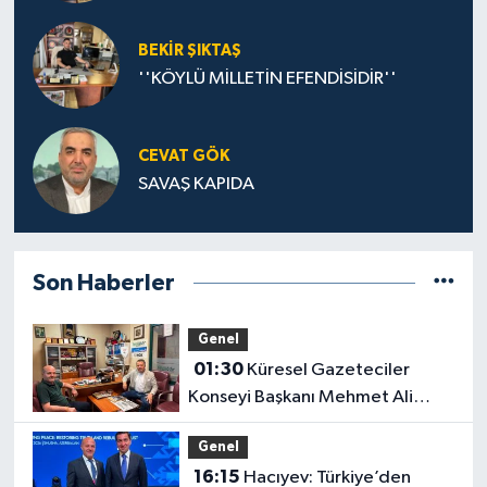
BEKIR ŞIKTAŞ
''KÖYLÜ MİLLETİN EFENDİSİDİR''
CEVAT GÖK
SAVAŞ KAPIDA
Son Haberler
Genel
01:30
Küresel Gazeteciler
Konseyi Başkanı Mehmet Ali
Dim’den Gazetemize Ziyaret
Genel
16:15
Hacıyev: Türkiye’den