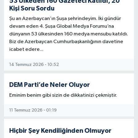
53 Ülkeden 160 Gazeteci Katıldı, 20
Kişi Soru Sordu
ABD ve İsrail’in kölesi olarak yaşamaktansa
vallahi de billahi de ölmek şereflidir.
Şu an Azerbaycan’ın Şuşa şehrindeyim. İki gündür
devam eden 4. Şuşa Global Medya Forumu’na
Bu savaşın galibi İran olacaktır.
dünyanın 53 ülkesinden 160 medya mensubu katıldı.
İnsan eti yiyenler asla galip
Biz de Azerbaycan Cumhurbaşkanlığının davetine
gelemeyeceklerdir.
icabet edere...
Olur ya şayet galip gelirlerse, sırada Türkiye
14 Temmuz 2026 - 10:52
var diye bağıranları duymamak imkansızdır.
Türkiye ve İran, ABD ve İsrail’in elde etmek
DEM Parti’de Neler Oluyor
istediği önemli coğrafyalardır.
Eğer siyonizme hizmet edilirse, ac
Eminim benim gibi sizin de dikkatinizi çekmiştir.
11 Temmuz 2026 - 01:19
Hiçbir Şey Kendiliğinden Olmuyor