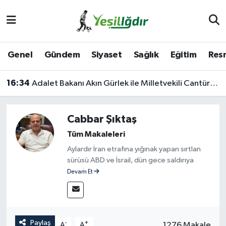
Iğdır Nöbetçi Eczaneler
Genel
Gündem
Siyaset
Sağlık
Eğitim
Resm
Iğdır Hava Durumu
16:34
Adalet Bakanı Akın Gürlek ile Milletvekili Cantürk Alagöz Iğdır’a Geliyor
İğdir Namaz Vakitleri
Iğdır Trafik Yoğunluk Haritası
Cabbar Şıktaş
Tüm Makaleleri
Süper Lig Puan Durumu ve Fikstür
Aylardır İran etrafına yığınak yapan sırtlan
sürüsü ABD ve İsrail, dün gece saldırıya
Tüm Manşetler
geçti.
Devam Et
Son Dakika Haberleri
Bunca zaman psikolojik harp yaparak
yıldırmaya çalışan siyonistler, her türlü hile,
hurda ve aynı zamanda satın aldıkları ajanlar
Haber Arşivi
Paylaş
-
+
1276 Makale
A
A