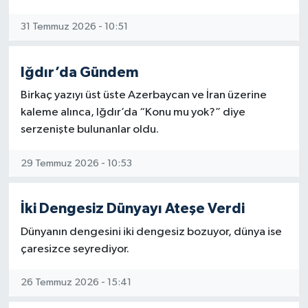
istismarcılarıyla aynı kulvarda yürüyorsunuz.
Vahşisiniz, insan değilsiniz.
31 Temmuz 2026 - 10:51
Sizin adınıza Müslüman deniyor ama İbn-i
Iğdır’da Gündem
Mülcem’siniz, Şimr’siniz, vahşisiniz. Ebu
Süfyan’sınız, Muaviye’siniz, Yezid’siniz.
Birkaç yazıyı üst üste Azerbaycan ve İran üzerine
kaleme alınca, Iğdır’da “Konu mu yok?” diye
İran, sizin gibi onurunu, şerefini satmadığı
serzenişte bulunanlar oldu.
için düşmanınız.
Sizler gibi el pençe divan esir olmadığı için
düşmanınız.
29 Temmuz 2026 - 10:53
İnsan eti yiyeni, Peygamber Ehlibeytine
İki Dengesiz Dünyayı Ateşe Verdi
muhabbet besleyenlere tercih ediyorsanız,
sizin inancınız yalandan ibarettir, sizin
Dünyanın dengesini iki dengesiz bozuyor, dünya ise
kıbleniz ABD ve İsrail, peygamberiniz de
çaresizce seyrediyor.
Trump ve Netanyahu’dur.
26 Temmuz 2026 - 15:41
Allah, şu insan eti yiyen alçaklardan önce
onurunu, şerefini ayaklar altına alanları,