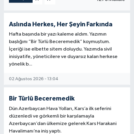
aracılığıyla İran’ı karıştırıp esir almaya
çalıştılar ama başaramayınca vahşi yüzlerini
gösterip savaş başlattılar.
Aslında Herkes, Her Şeyin Farkında
İran, “Bana hangi ülkeden saldırı olursa
karşılık vereceğim.” demişti.
Hafta başında bir yazı kaleme aldım. Yazımın
Şimdi karşılık verince ciyaklamalar duyulmaya
başlığını “Bir Türlü Beceremedik” koymuştum.
başlandı.
İçeriği ise elbette sitem doluydu. Yazımda sivil
inisiyatife, yöneticilere ve duyarsız kalan herkese
Irak, Katar, Ürdün, Kuveyt, Suudi Arabistan,
yönelik b...
Dubai gibi ülkelerde üssü bulunan ABD, o
üslerden saldıracak, İran da durup
02 Ağustos 2026 - 13:04
seyredecek, öyle mi?
Birincisi, üssün kurulduğu yer o ülkenin
Bir Türlü Beceremedik
değil, ABD’nin toprağıdır.
İkincisi, kendinizi bir gözden geçirin bakalım
Dün Azerbaycan Hava Yolları, Kars’a ilk seferini
onurunuz, şerefiniz, haysiyetiniz var mı?
düzenledi ve görkemli bir karşılamayla
Azerbaycan’dan ülkemize gelerek Kars Harakani
Sizin insanlığınız tartışılır.
Havalimanı’na iniş yaptı.
Çünkü insan eti yiyenlerle, çocuk