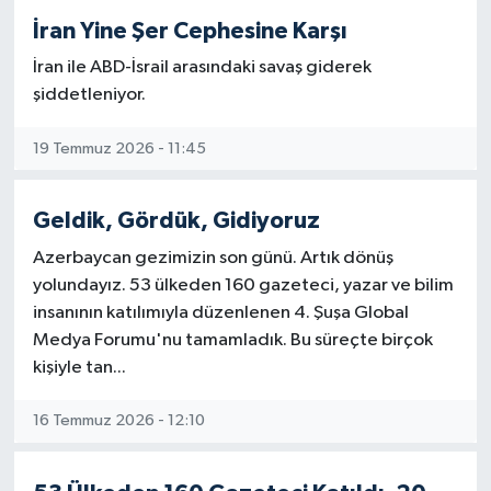
koyamıyorlar. Çünkü onların İslam’a nasıl
İran Yine Şer Cephesine Karşı
darbe vurduklarını, Peygamber’e nasıl savaş
İran ile ABD-İsrail arasındaki savaş giderek
açtıklarını biliyorlar.
şiddetleniyor.
Ama Şia sevmiyor diye sevenler, hakkı inkar
edenlerdir.
19 Temmuz 2026 - 11:45
Eğer bir dinin temsilcisi Cübbeli Ahmet ise,
yazık o dine, yazık o yolda gidenlere.
Geldik, Gördük, Gidiyoruz
Azerbaycan gezimizin son günü. Artık dönüş
İnsan izzetli durmalı, izzetli ölmelidir.
yolundayız. 53 ülkeden 160 gazeteci, yazar ve bilim
Ne kadar yaşarsan yaşa, sonu ölüm olan bir
insanının katılımıyla düzenlenen 4. Şuşa Global
yolculuğun içindeyiz. Üç günlük dünyada
izzetsiz yaşamaktansa şereflice ölmek
Medya Forumu'nu tamamladık. Bu süreçte birçok
evladır.
kişiyle tan...
Hz. Hüseyin Kerbela’da Yezid tarafından
16 Temmuz 2026 - 12:10
muhafazaya alındığında ne demişti?
“Heyhât mine’z-zille.” Zillet bizden uzaktır.
Zilletle yaşamaktansa ölmek evladır.