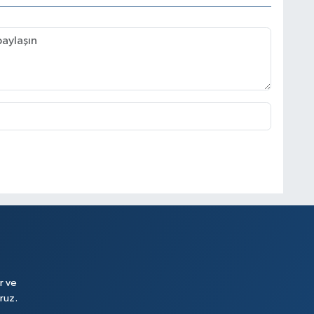
r ve
ruz.