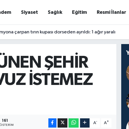
ndem
Siyaset
Sağlık
Eğitim
Resmi İlanlar
yona çarpan tırın kupası dorseden ayrıldı: 1 ağır yaralı
ÜNEN ŞEHİR
VUZ İSTEMEZ
161
-
+
A
A
ÖSTERIM