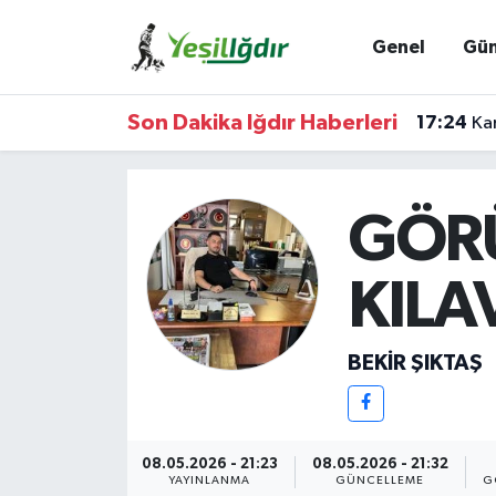
Genel
Gü
Iğdır Nöbetçi Eczaneler
Son Dakika Iğdır Haberleri
17:24
Kam
Iğdır Hava Durumu
İğdir Namaz Vakitleri
GÖR
Iğdır Trafik Yoğunluk Haritası
KILA
Süper Lig Puan Durumu ve Fikstür
BEKIR ŞIKTAŞ
Tüm Manşetler
Son Dakika Haberleri
08.05.2026 - 21:23
08.05.2026 - 21:32
Haber Arşivi
YAYINLANMA
GÜNCELLEME
G