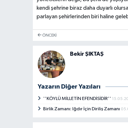
kendi şehrine biraz daha duyarlı olurs
parlayan şehirlerinden biri haline gelebi
ÖNCEKI
Bekir ŞIKTAŞ
Yazarın Diğer Yazıları
''KÖYLÜ MİLLETİN EFENDİSİDİR''
15.05.2
Birlik Zamanı: Iğdır İçin Diriliş Zamanı
05.