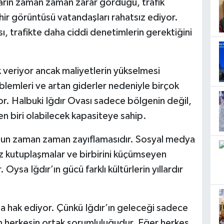
rkların zaman zaman zarar gördüğü, trafik
ehir görüntüsü vatandaşları rahatsız ediyor.
ı, trafikte daha ciddi denetimlerin gerektiğini
 veriyor ancak maliyetlerin yükselmesi
oblemleri ve artan giderler nedeniyle birçok
or. Halbuki Iğdır Ovası sadece bölgenin değil,
n biri olabilecek kapasiteye sahip.
unun zaman zaman zayıflamasıdır. Sosyal medya
iz kutuplaşmalar ve birbirini küçümseyen
Oysa Iğdır’ın gücü farklı kültürlerin yıllardır
 da hak ediyor. Çünkü Iğdır’ın geleceği sadece
an herkesin ortak sorumluluğudur. Eğer herkes