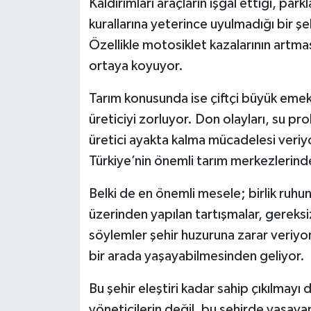
Kaldırımları araçların işgal ettiği, pa
kurallarına yeterince uyulmadığı bir ş
Özellikle motosiklet kazalarının artmas
ortaya koyuyor.
Tarım konusunda ise çiftçi büyük emek
üreticiyi zorluyor. Don olayları, su pr
üretici ayakta kalma mücadelesi veriy
Türkiye’nin önemli tarım merkezlerinde
Belki de en önemli mesele; birlik ruh
üzerinden yapılan tartışmalar, gereks
söylemler şehir huzuruna zarar veriyor. 
bir arada yaşayabilmesinden geliyor.
Bu şehir eleştiri kadar sahip çıkılmayı
yöneticilerin değil, bu şehirde yaşay