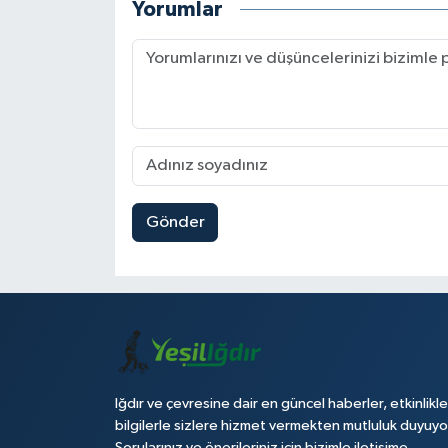
Yorumlar
Gönder
Iğdır ve çevresine dair en güncel haberler, etkinlikle
bilgilerle sizlere hizmet vermekten mutluluk duyuyo
Sorularınız ve önerileriniz için bizimle iletişime