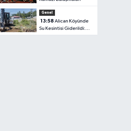
Genel
13:58
Alican Köyünde
Su Kesintisi Giderildi:
Ekipler Anında
Müdahale Etti