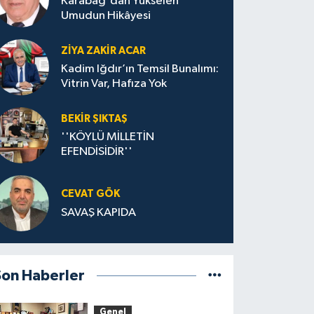
Karabağ'dan Yükselen
Umudun Hikâyesi
ZIYA ZAKIR ACAR
Kadim Iğdır’ın Temsil Bunalımı:
Vitrin Var, Hafıza Yok
BEKIR ŞIKTAŞ
''KÖYLÜ MİLLETİN
EFENDİSİDİR''
CEVAT GÖK
SAVAŞ KAPIDA
Son Haberler
Genel