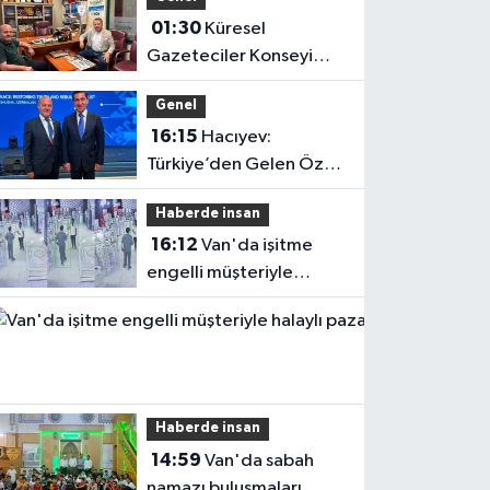
01:30
Küresel
Gazeteciler Konseyi
Başkanı Mehmet Ali
Genel
Dim’den Gazetemize
16:15
Hacıyev:
Ziyaret
Türkiye’den Gelen Öz
Evine Gelir
Haberde insan
16:12
Van'da işitme
engelli müşteriyle
halaylı pazarlık
gülümsetti
Haberde insan
14:59
Van'da sabah
namazı buluşmaları