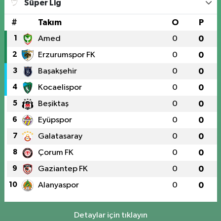
Süper Lig
#
Takım
O
P
1
Amed
0
0
2
Erzurumspor FK
0
0
3
Başakşehir
0
0
4
Kocaelispor
0
0
5
Beşiktaş
0
0
6
Eyüpspor
0
0
7
Galatasaray
0
0
8
Çorum FK
0
0
9
Gaziantep FK
0
0
10
Alanyaspor
0
0
Detaylar için tıklayın