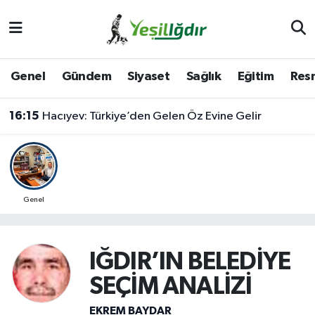
Iğdır Nöbetçi Eczaneler
Genel
Gündem
Siyaset
Sağlık
Eğitim
Resm
Iğdır Hava Durumu
16:15
Hacıyev: Türkiye’den Gelen Öz Evine Gelir
İğdir Namaz Vakitleri
Iğdır Trafik Yoğunluk Haritası
Süper Lig Puan Durumu ve Fikstür
Genel
Tüm Manşetler
IĞDIR’IN BELEDİYE
Son Dakika Haberleri
SEÇİM ANALİZİ
Haber Arşivi
EKREM BAYDAR