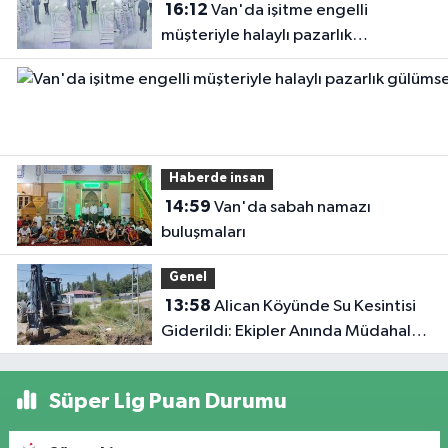
16:12
Van'da işitme engelli
müşteriyle halaylı pazarlık
gülümsetti
Haberde insan
14:59
Van'da sabah namazı
buluşmaları
Genel
13:58
Alican Köyünde Su Kesintisi
Giderildi: Ekipler Anında Müdahale
Etti
Süper Lig Puan Durumu