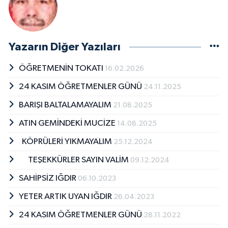
Yazarın Diğer Yazıları
ÖĞRETMENİN TOKATI
16.02.2026
24 KASIM ÖĞRETMENLER GÜNÜ
24.11.2025
BARIŞI BALTALAMAYALIM
21.08.2025
ATIN GEMİNDEKİ MUCİZE
14.08.2025
KÖPRÜLERİ YIKMAYALIM
25.12.2024
TEŞEKKÜRLER SAYIN VALİM
09.12.2024
SAHİPSİZ IĞDIR
06.10.2023
YETER ARTIK UYAN IĞDIR
26.04.2023
24 KASIM ÖĞRETMENLER GÜNÜ
28.11.2022