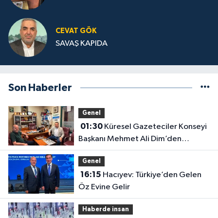
CEVAT GÖK
SAVAŞ KAPIDA
Son Haberler
Genel
01:30
Küresel Gazeteciler Konseyi
Başkanı Mehmet Ali Dim’den
Gazetemize Ziyaret
Genel
16:15
Hacıyev: Türkiye’den Gelen
Öz Evine Gelir
Haberde insan