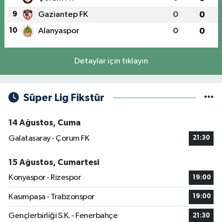
9
Gaziantep FK
0
0
10
Alanyaspor
0
0
Detaylar için tıklayın
Süper Lig Fikstür
14 Ağustos, Cuma
Galatasaray - Çorum FK
21:30
15 Ağustos, Cumartesi
Konyaspor - Rizespor
19:00
Kasımpaşa - Trabzonspor
19:00
Gençlerbirliği S.K. - Fenerbahçe
21:30