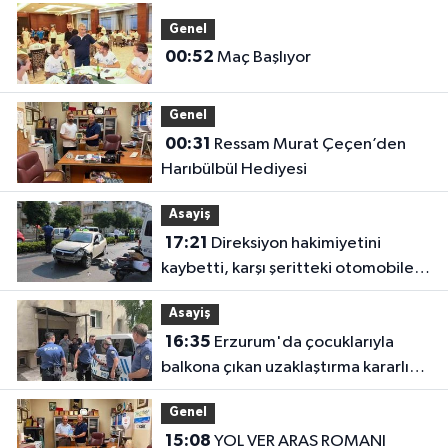
Genel
00:52
Maç Başlıyor
Genel
00:31
Ressam Murat Çeçen’den
Harıbülbül Hediyesi
Asayiş
17:21
Direksiyon hakimiyetini
kaybetti, karşı şeritteki otomobile
çarptı
Asayiş
16:35
Erzurum'da çocuklarıyla
balkona çıkan uzaklaştırma kararlı
koca ikna edildi
Genel
15:08
YOL VER ARAS ROMANI