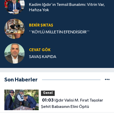
Kadim Iğdır’ın Temsil Bunalımı: Vitrin Var,
Hafıza Yok
BEKIR ŞIKTAŞ
''KÖYLÜ MİLLETİN EFENDİSİDİR''
CEVAT GÖK
SAVAŞ KAPIDA
Son Haberler
Genel
01:03
Iğdır Valisi M. Fırat Taşolar
Şehit Babasının Elini Öptü