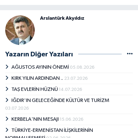
Arslantürk Akyıldız
Yazarın Diğer Yazıları
AĞUSTOS AYININ ÖNEMİ
05.08.2026
KIRK YILIN ARDINDAN ..
23.07.2026
TAŞ EVLERİN HÜZNÜ
14.07.2026
IĞDIR'IN GELECEĞİNDE KÜLTÜR VE TURİZM
03.07.2026
KERBELA'NIN MESAJI
15.06.2026
TÜRKİYE-ERMENİSTAN İLİŞKİLERİNİN