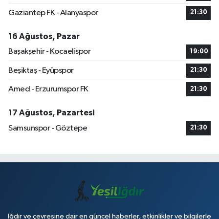
Gaziantep FK - Alanyaspor
21:30
16 Ağustos, Pazar
Başakşehir - Kocaelispor
19:00
Beşiktaş - Eyüpspor
21:30
Amed - Erzurumspor FK
21:30
17 Ağustos, Pazartesi
Samsunspor - Göztepe
21:30
Iğdır ve çevresine dair en güncel haberler, etkinlikler ve bilgilerle