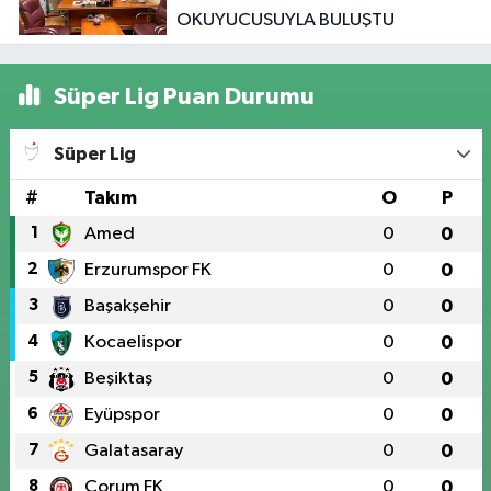
OKUYUCUSUYLA BULUŞTU
Süper Lig Puan Durumu
Süper Lig
#
Takım
O
P
1
Amed
0
0
2
Erzurumspor FK
0
0
3
Başakşehir
0
0
4
Kocaelispor
0
0
5
Beşiktaş
0
0
6
Eyüpspor
0
0
7
Galatasaray
0
0
8
Çorum FK
0
0