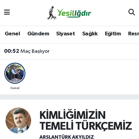
Iğdır Nöbetçi Eczaneler
Genel
Gündem
Siyaset
Sağlık
Eğitim
Resm
Iğdır Hava Durumu
00:52
Maç Başlıyor
İğdir Namaz Vakitleri
Iğdır Trafik Yoğunluk Haritası
Süper Lig Puan Durumu ve Fikstür
Genel
Tüm Manşetler
KİMLİĞİMİZİN
Son Dakika Haberleri
TEMELİ TÜRKÇEMİZ
Haber Arşivi
ARSLANTÜRK AKYILDIZ