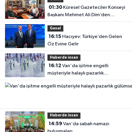
01:30
Küresel Gazeteciler Konseyi
Başkanı Mehmet Ali Dim’den
Gazetemize Ziyaret
Genel
16:15
Hacıyev: Türkiye’den Gelen
Öz Evine Gelir
Haberde insan
16:12
Van'da işitme engelli
müşteriyle halaylı pazarlık
gülümsetti
Haberde insan
14:59
Van'da sabah namazı
buluşmaları