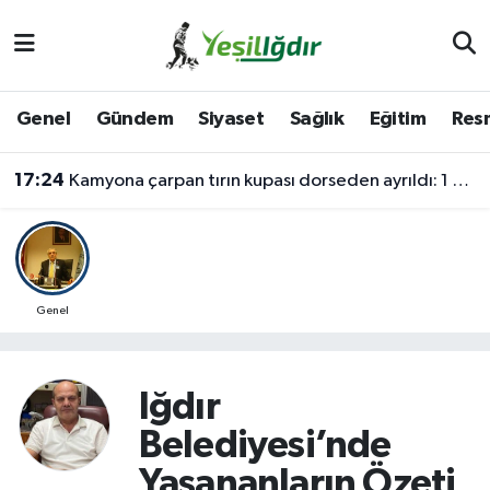
Iğdır Nöbetçi Eczaneler
Genel
Gündem
Siyaset
Sağlık
Eğitim
Resm
Iğdır Hava Durumu
17:24
Kamyona çarpan tırın kupası dorseden ayrıldı: 1 ağır yaralı
İğdir Namaz Vakitleri
Iğdır Trafik Yoğunluk Haritası
Süper Lig Puan Durumu ve Fikstür
Genel
Tüm Manşetler
Iğdır
Son Dakika Haberleri
Belediyesi’nde
Haber Arşivi
Yaşananların Özeti