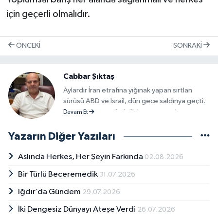
için geçerli olmalıdır.
ÖNCEKI
SONRAKI
Cabbar Şıktaş
Aylardır İran etrafına yığınak yapan sırtlan
sürüsü ABD ve İsrail, dün gece saldırıya geçti.
Bunca zaman psikolojik harp yaparak
Devam Et
yıldırmaya çalışan siyonistler, her türlü hile,
hurda ve aynı zamanda satın aldıkları ajanlar
Yazarın Diğer Yazıları
aracılığıyla İran’ı karıştırıp esir almaya çalıştılar
ama başaramayınca vahşi yüzlerini gösterip
Aslında Herkes, Her Şeyin Farkında
02.08.2026
savaş başlattılar. İran, “Bana hangi ülkeden
Bir Türlü Beceremedik
31.07.2026
saldırı olursa karşılık vereceğim.” demişti. Şimdi
karşılık verince ciyaklamalar duyulmaya
Iğdır’da Gündem
29.07.2026
başlandı. Irak, Katar, Ürdün, Kuveyt, Suudi
Arabistan, Dubai gibi ülkelerde üssü bulunan
İki Dengesiz Dünyayı Ateşe Verdi
26.07.2026