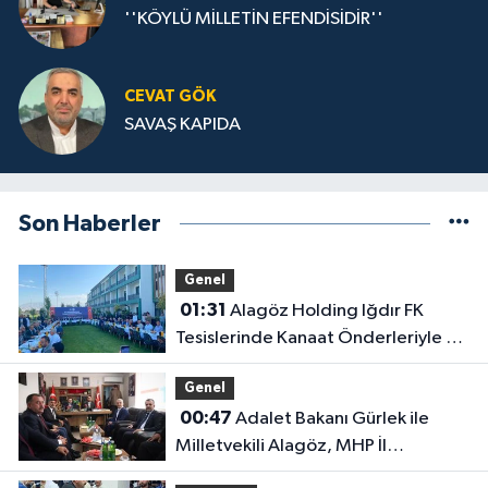
''KÖYLÜ MİLLETİN EFENDİSİDİR''
gelemeyeceklerdir. Olur ya şayet galip
gelirlerse, sırada Türkiye var diye bağıranları
duymamak imkansızdır. Türkiye ve İran, ABD ve
İsrail’in elde etmek istediği önemli
CEVAT GÖK
coğrafyalardır. Eğer siyonizme hizmet edilirse,
SAVAŞ KAPIDA
ac
Son Haberler
Genel
01:31
Alagöz Holding Iğdır FK
Tesislerinde Kanaat Önderleriyle Bir
Araya Geldiler
Genel
00:47
Adalet Bakanı Gürlek ile
Milletvekili Alagöz, MHP İl
Başkanlığını Ziyaret Etti