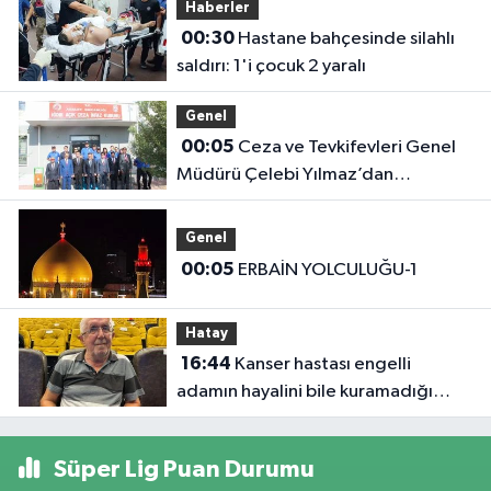
Haberler
00:30
Hastane bahçesinde silahlı
saldırı: 1'i çocuk 2 yaralı
Genel
00:05
Ceza ve Tevkifevleri Genel
Müdürü Çelebi Yılmaz’dan
Iğdır’daki Kurumlara Ziyaret ve
Üretim İncelemesi
Genel
00:05
ERBAİN YOLCULUĞU-1
Hatay
16:44
Kanser hastası engelli
adamın hayalini bile kuramadığı
evine kavuşunca döktüğü gözyaşı
duygulandırdı
Süper Lig Puan Durumu