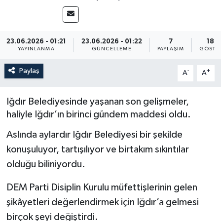
23.06.2026 - 01:21
23.06.2026 - 01:22
7
180
YAYINLANMA
GÜNCELLEME
PAYLAŞIM
GÖSTE
Paylaş
-
+
A
A
Iğdır Belediyesinde yaşanan son gelişmeler,
haliyle Iğdır’ın birinci gündem maddesi oldu.
Aslında aylardır Iğdır Belediyesi bir şekilde
konuşuluyor, tartışılıyor ve birtakım sıkıntılar
olduğu biliniyordu.
DEM Parti Disiplin Kurulu müfettişlerinin gelen
şikâyetleri değerlendirmek için Iğdır’a gelmesi
birçok şeyi değiştirdi.