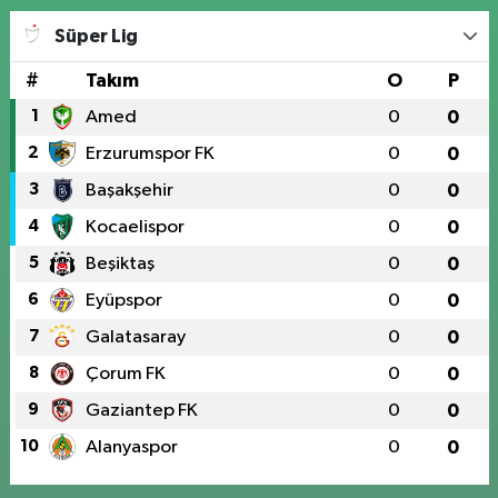
Süper Lig
#
Takım
O
P
1
Amed
0
0
2
Erzurumspor FK
0
0
3
Başakşehir
0
0
4
Kocaelispor
0
0
5
Beşiktaş
0
0
6
Eyüpspor
0
0
7
Galatasaray
0
0
8
Çorum FK
0
0
9
Gaziantep FK
0
0
10
Alanyaspor
0
0