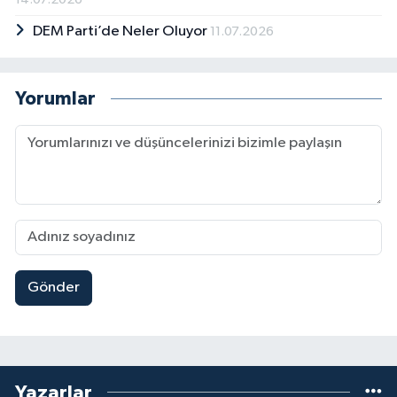
Mülcem’siniz, Şimr’siniz, vahşisiniz. Ebu
Süfyan’sınız, Muaviye’siniz, Yezid’siniz. İran,
DEM Parti’de Neler Oluyor
11.07.2026
sizin gibi onurunu, şerefini satmadığı için
düşmanınız. Sizler gibi el pençe divan esir
olmadığı için düşmanınız. İnsan eti yiyeni,
Yorumlar
Peygamber Ehlibeytine muhabbet
besleyenlere tercih ediyorsanız, sizin
inancınız yalandan ibarettir, sizin kıbleniz ABD
ve İsrail, peygamberiniz de Trump ve
Netanyahu’dur. Allah, şu insan eti yiyen
alçaklardan önce onurunu, şerefini ayaklar
altına alanları, kızlarını sunanları kahretsin. ABD
ile İsrail, dünyanın gözünün içine baka baka
zorbalık, hukuksuzluk, kanunsuzluk yapıyor ve
herkes korkusundan susuyor. İran 50 yıldır bu
Gönder
siyonist şer cephesinin karşısında duruyor,
taviz de vermiyor. Ama satılmış, her şeyini
siyonizmin emrine vermiş olanlar, sömürülmeyi
kabul ederek kul köle olmuşlardır. İzzetli
duruşu olmayanlar, tarihin çukurunda kaybolup
Yazarlar