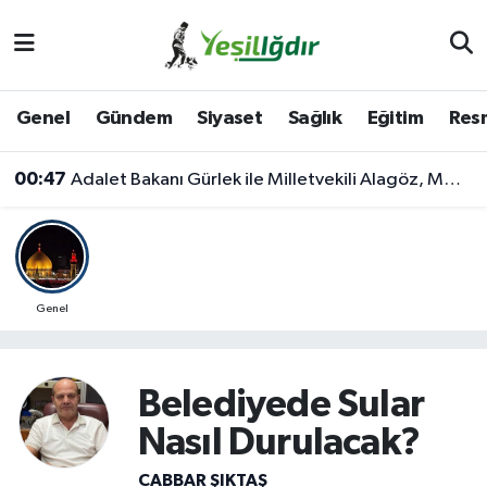
Iğdır Nöbetçi Eczaneler
Genel
Gündem
Siyaset
Sağlık
Eğitim
Resm
Iğdır Hava Durumu
00:47
Adalet Bakanı Gürlek ile Milletvekili Alagöz, MHP İl Başkanlığını Ziyaret Etti
İğdir Namaz Vakitleri
Iğdır Trafik Yoğunluk Haritası
Süper Lig Puan Durumu ve Fikstür
Genel
Tüm Manşetler
Belediyede Sular
Son Dakika Haberleri
Nasıl Durulacak?
Haber Arşivi
CABBAR ŞIKTAŞ