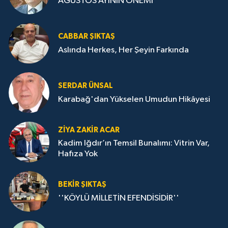
AĞUSTOS AYININ ÖNEMİ
CABBAR ŞIKTAŞ
Aslında Herkes, Her Şeyin Farkında
SERDAR ÜNSAL
Karabağ'dan Yükselen Umudun Hikâyesi
ZIYA ZAKIR ACAR
Kadim Iğdır’ın Temsil Bunalımı: Vitrin Var,
Hafıza Yok
BEKIR ŞIKTAŞ
''KÖYLÜ MİLLETİN EFENDİSİDİR''