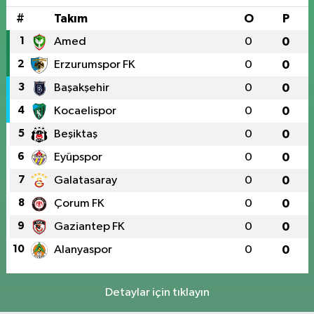
Rehberlik Desteği
#
Takım
O
P
Genel
1
Amed
0
0
13:38
Iğdır FK’da Yeni Sezon
2
Erzurumspor FK
0
0
Öncesi Büyük Kenetlenme: Forma
3
Başakşehir
0
0
Numaraları Belli Oldu
4
Kocaelispor
0
0
5
Beşiktaş
0
0
6
Eyüpspor
0
0
7
Galatasaray
0
0
8
Çorum FK
0
0
9
Gaziantep FK
0
0
10
Alanyaspor
0
0
Detaylar için tıklayın