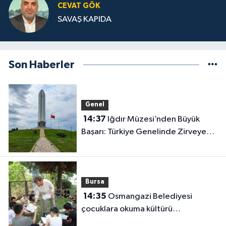
CEVAT GÖK
SAVAŞ KAPIDA
Son Haberler
Genel
14:37
Iğdır Müzesi’nden Büyük
Başarı: Türkiye Genelinde Zirveye
Yerleşti!
Bursa
14:35
Osmangazi Belediyesi
çocuklara okuma kültürü
kazandırıyor