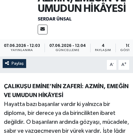
UMUDUN HİKÂYESİ
SERDAR ÜNSAL
07.06.2026 - 12:03
07.06.2026 - 12:04
4
105
YAYINLANMA
GÜNCELLEME
PAYLAŞIM
GÖSTE
Paylaş
-
+
A
A
ÇALIKUŞU EMİNE’NİN ZAFERİ: AZMİN, EMEĞİN
VE UMUDUN HİKÂYESİ
Hayatta bazı başarılar vardır ki yalnızca bir
diploma, bir derece ya da birincilikten ibaret
değildir. O başarıların ardında gözyaşı, mücadele,
sabır ve vazgeçmeyen bir yürek vardır. İşte Iğdır