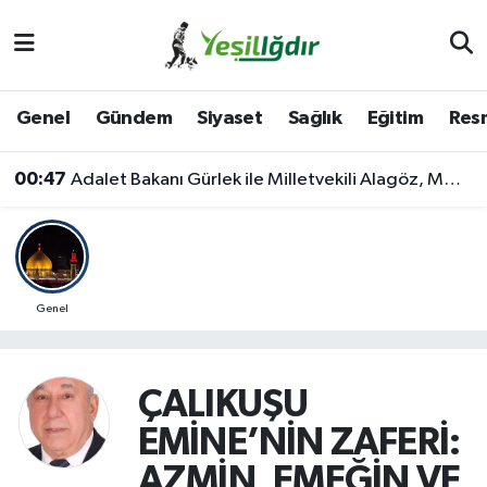
Iğdır Nöbetçi Eczaneler
Genel
Gündem
Siyaset
Sağlık
Eğitim
Resm
Iğdır Hava Durumu
00:47
Adalet Bakanı Gürlek ile Milletvekili Alagöz, MHP İl Başkanlığını Ziyaret Etti
İğdir Namaz Vakitleri
Iğdır Trafik Yoğunluk Haritası
Süper Lig Puan Durumu ve Fikstür
Genel
Tüm Manşetler
ÇALIKUŞU
Son Dakika Haberleri
EMİNE’NİN ZAFERİ:
Haber Arşivi
AZMİN, EMEĞİN VE