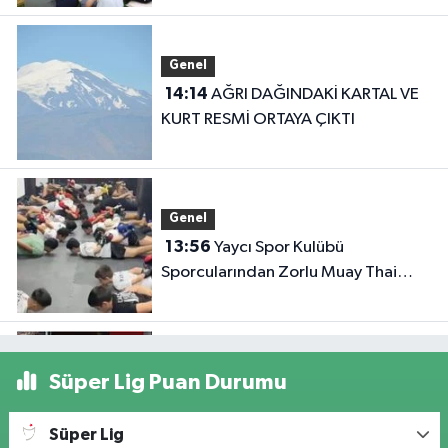
Genel
14:14
AĞRI DAĞINDAKİ KARTAL VE
KURT RESMİ ORTAYA ÇIKTI
Genel
13:56
Yaycı Spor Kulübü
Sporcularından Zorlu Muay Thai
Eğitimi
Genel
Süper Lig Puan Durumu
13:47
Iğdır Üniversitesi’nden Aday
Öğrencilere Tercih Döneminde
Süper Lig