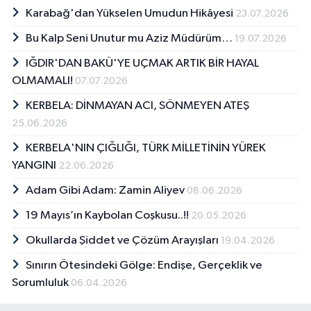
Karabağ'dan Yükselen Umudun Hikâyesi
23.07.2026
Bu Kalp Seni Unutur mu Aziz Müdürüm…
19.07.2026
IĞDIR'DAN BAKÜ'YE UÇMAK ARTIK BİR HAYAL
OLMAMALI!
07.07.2026
KERBELA: DİNMAYAN ACI, SÖNMEYEN ATEŞ
25.06.2026
KERBELA'NIN ÇIĞLIĞI, TÜRK MİLLETİNİN YÜREK
YANGINI
22.06.2026
Adam Gibi Adam: Zamin Aliyev
08.06.2026
19 Mayıs’ın Kaybolan Coşkusu..!!
20.05.2026
Okullarda Şiddet ve Çözüm Arayışları
19.04.2026
Sınırın Ötesindeki Gölge: Endişe, Gerçeklik ve
Sorumluluk
06.04.2026